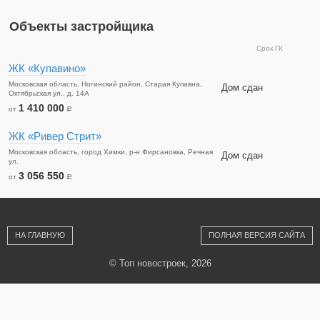
Объекты застройщика
Срок ГК
ЖК «Купавино»
Московская область, Ногинский район, Старая Купавна,
Дом сдан
Октябрьская ул., д. 14А
1 410 000
от
a
ЖК «Ривер Стрит»
Московская область, город Химки, р-н Фирсановка, Речная
Дом сдан
ул.
3 056 550
от
a
НА ГЛАВНУЮ
ПОЛНАЯ ВЕРСИЯ САЙТА
© Топ новостроек, 2026