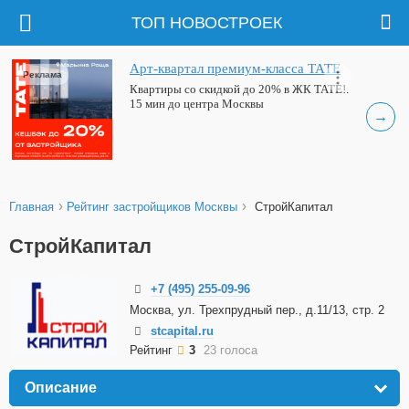
ТОП НОВОСТРОЕК
Арт-квартал премиум-класса ТАТЕ
Реклама
Квартиры со скидкой до 20% в ЖК ТАТЕ!.
15 мин до центра Москвы
→
›
›
Главная
Рейтинг застройщиков Москвы
СтройКапитал
СтройКапитал
+7 (495) 255-09-96
Москва, ул. Трехпрудный пер., д.11/13, стр. 2
stcapital.ru
Рейтинг
3
23 голоса
Описание
click to expand contents