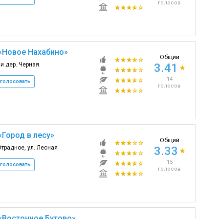
голосов
«Новое Нахабино»
Общий
и дер. Черная
3.41
14
голосовать
голосов
«Город в лесу»
Общий
Отрадное, ул. Лесная
3.33
15
голосовать
голосов
«Восточное Бутово»