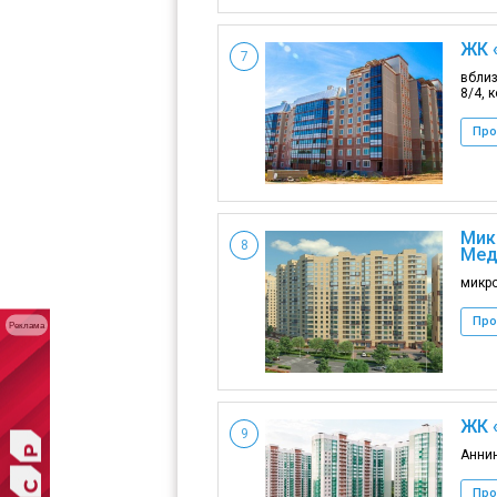
ЖК 
7
вблизи
8/4, к
Про
Мик
8
Мед
микр
Про
Реклама
ЖК 
9
Аннин
Про