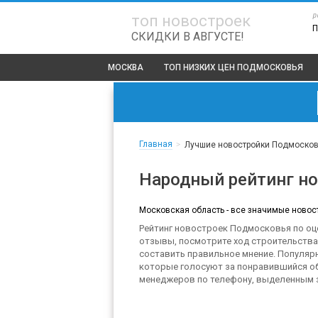
р
топ новостроек
П
СКИДКИ В АВГУСТЕ!
МОСКВА
ТОП
НИЗКИХ ЦЕН ПОДМОСКОВЬЯ
Главная
>
Лучшие новостройки Подмосков
Народный рейтинг н
Московская область - все значимые новос
Рейтинг новостроек Подмосковья по оце
отзывы, посмотрите ход строительства
составить правильное мнение. Популя
которые голосуют за понравившийся об
менеджеров по телефону, выделенным з