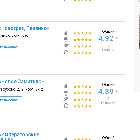
«Новоград Павлино»
Общий
влино, корп 1-35
4.92
3
голосовать
голоса
«Новое Замитино»
Общий
абурово, д. 9, корп. 8-12
4.89
7
голосовать
голосов
«Императорские
Общий
ищи»