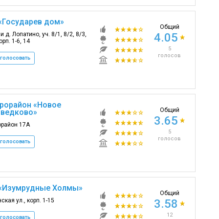
«Государев дом»
Общий
 д. Лопатино, уч. 8/1, 8/2, 8/3,
4.05
орп. 1-6, 14
5
голосов
голосовать
рорайон «Новое
Общий
ведково»
3.65
орайон 17А
5
голосов
голосовать
«Изумрудные Холмы»
Общий
ская ул., корп. 1-15
3.58
12
голосовать