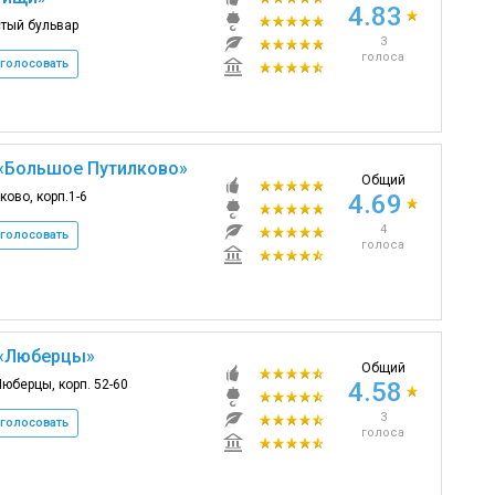
4.83
тый бульвар
3
голоса
голосовать
«Большое Путилково»
Общий
ково, корп.1-6
4.69
4
голосовать
голоса
«Люберцы»
Общий
Люберцы, корп. 52-60
4.58
3
голосовать
голоса