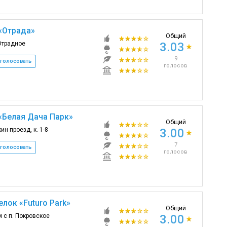
«Отрада»
Общий
Отрадное
3.03
9
голосовать
голосов
«Белая Дача Парк»
Общий
ин проезд, к. 1-8
3.00
7
голосовать
голосов
лок «Futuro Park»
Общий
 с п. Покровское
3.00