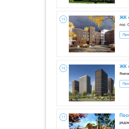
ЖК 
15
пос. 
Про
ЖК 
16
Яничк
Про
Посе
17
рядом