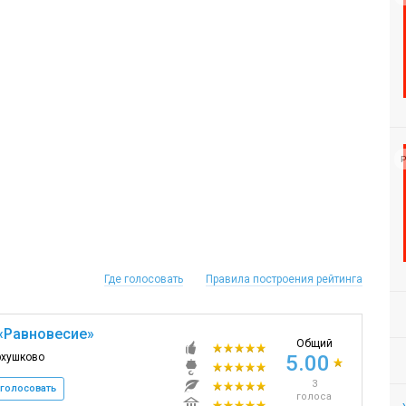
Р
Где голосовать
Правила построения рейтинга
«Равновесие»
Общий
рхушково
5.00
3
голосовать
голоса