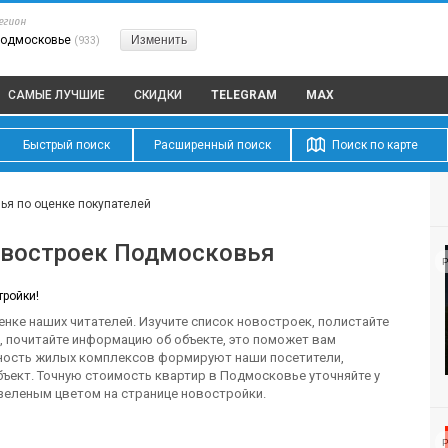
егион
одмосковье
Изменить
(933)
САМЫЕ ЛУЧШИЕ
СКИДКИ
TELEGRAM
MAX
Быстрый поиск
Расширенный поиск
Поиск по карте
ья по оценке покупателей
овостроек Подмосковья
Р
тройки!
нке наших читателей. Изучите список новостроек, полистайте
, почитайте информацию об объекте, это поможет вам
рность жилых комплексов формируют наши посетители,
ъект. Точную стоимость квартир в Подмосковье уточняйте у
еленым цветом на странице новостройки.
Р