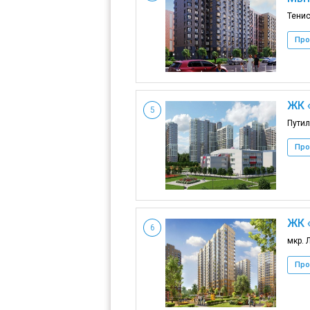
Тенис
Про
ЖК 
5
Путил
Про
ЖК 
6
мкр. 
Про