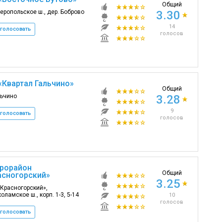
Общий
ропольское ш., дер. Боброво
3.30
14
голосовать
голосов
«Квартал Гальчино»
Общий
льчино
3.28
9
голосовать
голосов
рорайон
Общий
асногорский»
3.25
«Красногорский»,
оламское ш., корп. 1-3, 5-14
10
голосов
голосовать