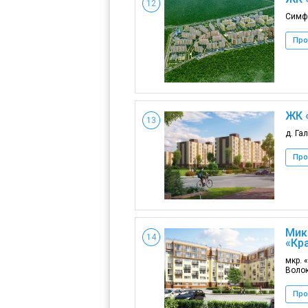
12
Симфе
Про
ЖК 
13
д. Га
Про
Мик
14
«Кр
мкр. 
Волок
Про