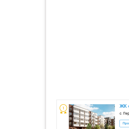
ЖК 
с. Пе
Про