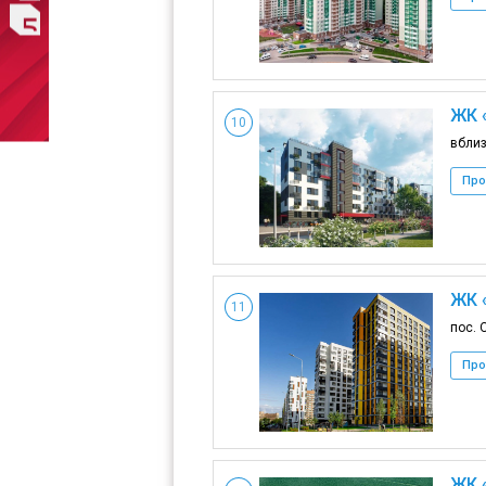
ЖК 
10
вблиз
Про
ЖК 
11
пос. 
Про
ЖК 