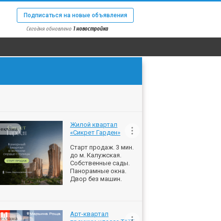
Подписаться на новые объявления
Сегодня обновлено
1 новостройка
Жилой квартал
еклама
«Сикрет Гарден»
Старт продаж. 3 мин.
до м. Калужская.
Собственные сады.
Панорамные окна.
Двор без машин.
Арт-квартал
еклама