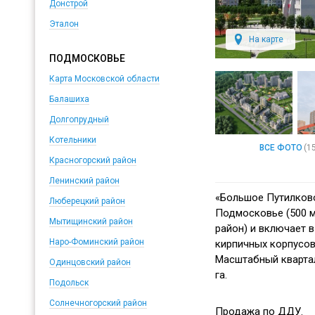
Донстрой
Эталон
На карте
ПОДМОСКОВЬЕ
Карта Московской области
Балашиха
Долгопрудный
Котельники
ВСЕ ФОТО
(1
Красногорский район
Ленинский район
«Большое Путилков
Люберецкий район
Подмосковье (500 
Мытищинский район
район) и включает в
Наро-Фоминский район
кирпичных корпусов.
Масштабный квартал
Одинцовский район
га.
Подольск
Солнечногорский район
Продажа по ДДУ.