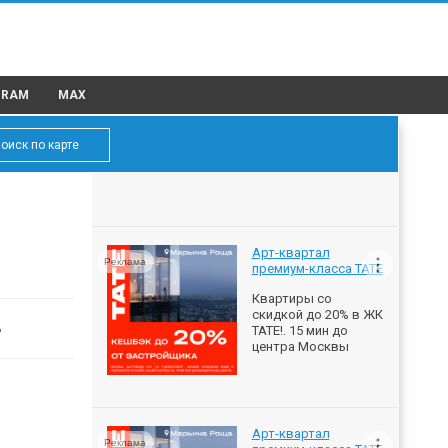
GRAM
MAX
оиск по карте
Арт-квартал
Реклама
премиум-класса ТАТЕ
Квартиры со
скидкой до 20% в ЖК
ь
ТАТЕ!. 15 мин до
центра Москвы
Арт-квартал
Реклама