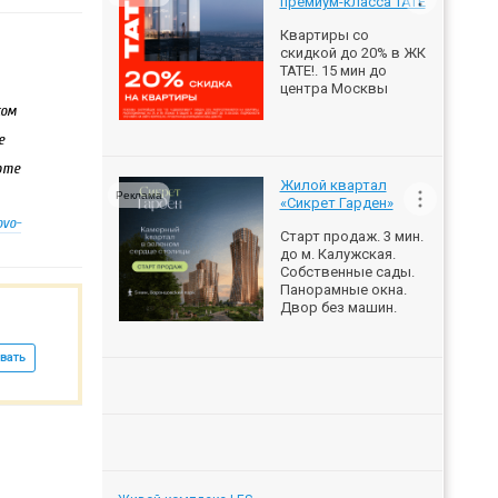
премиум-класса ТАТЕ
Квартиры со
скидкой до 20% в ЖК
ТАТЕ!. 15 мин до
центра Москвы
ком
е
рте
Жилой квартал
Реклама
«Сикрет Гарден»
ovo-
Старт продаж. 3 мин.
до м. Калужская.
Собственные сады.
Панорамные окна.
Двор без машин.
вать