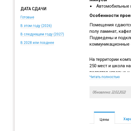
Автомобильные п
ДАТА СДАЧИ
Особенности прое
Готовые
Помещения сдаются 
В этом году (2026)
полу ламинат, кафел
В следующем году (2027)
Подведены и подкл
В 2028 или позднее
коммуникационные 
На территории комп
250 мест и школа на
появятся игровые и
Читать полностью
взрослых запланир
Обновлено: 22.02.2022
Новостройка окруже
километре находитс
Алешкин лес. До Но
по прямой.
Хар
Цены
В деревне Путилков