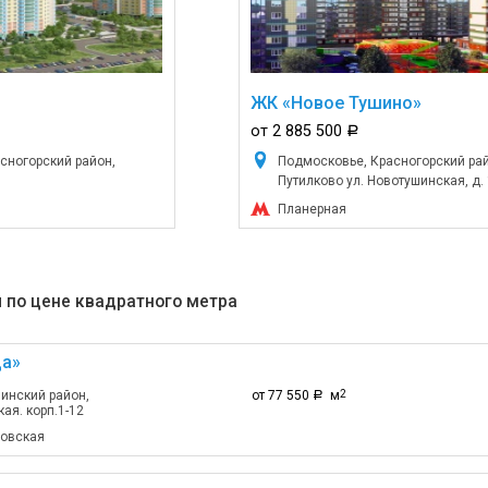
ЖК «Новое Тушино»
от 2 885 500
a
сногорский район,
Подмосковье, Красногорский рай
Путилково ул. Новотушинская, д. 
Планерная
 по цене квадратного метра
а»
инский район,
от 77 550
м
2
a
ая. корп.1-12
ловская