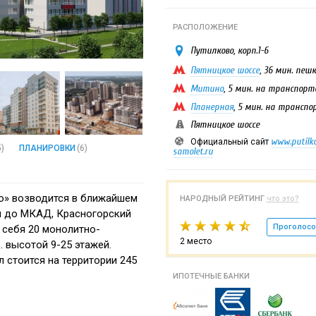
РАСПОЛОЖЕНИЕ
Путилково, корп.1-6
Пятницкое шоссе
, 36 мин. пеш
Митино
, 5 мин. на транспорт
Планерная
, 5 мин. на транспо
Пятницкое шоссе
www.putilk
Официальный сайт
5)
ПЛАНИРОВКИ
(6)
samolet.ru
о» возводится в ближайшем
НАРОДНЫЙ РЕЙТИНГ
что это?
м до МКАД, Красногорский
Проголосо
 себя 20 монолитно-
2 место
 высотой 9-25 этажей.
 стоится на территории 245
ИПОТЕЧНЫЕ БАНКИ