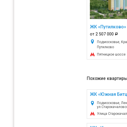
ЖК «Путилково»
от 2 507 000
a
Подмосковье, Кра
Путилково
Пятницкое шоссе
Похожие квартиры
ЖК «Южная Битц
Подмосковье, Лен
ул.Старокачаловск
Улица Старокача