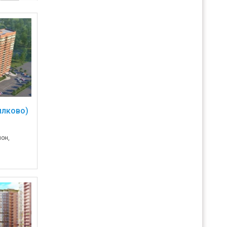
илково)
он,