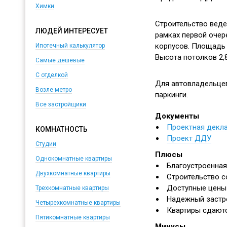
Химки
Строительство веде
ЛЮДЕЙ ИНТЕРЕСУЕТ
рамках первой очер
корпусов. Площадь к
Ипотечный калькулятор
Высота потолков 2,8
Самые дешевые
С отделкой
Для автовладельце
Возле метро
паркинги.
Все застройщики
Документы
Проектная декл
КОМНАТНОСТЬ
Проект ДДУ
Студии
Плюсы
Однокомнатные квартиры
Благоустроенная
Двухкомнатные квартиры
Строительство с
Доступные цены 
Трехкомнатные квартиры
Надежный заст
Четырехкомнатные квартиры
Квартиры сдаютс
Пятикомнатные квартиры
Минусы