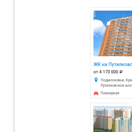
ЖК на Путилков
от 4 173 000
a
Подмосковье, Кра
Путилковское шосс
Планерная