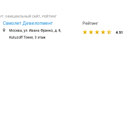
еднем квартале медицинский
ада. Из торговых объектов
т Окей и Вэйпарк.
Т: ОФИЦИАЛЬНЫЙ САЙТ, РЕЙТИНГ
Самолет Девелопмент
Рейтинг
Москва, ул. Ивана Франко, д. 8,
REENWOOD 3 минуты езды на
4.51
Kutuzoff Tower, 3 этаж