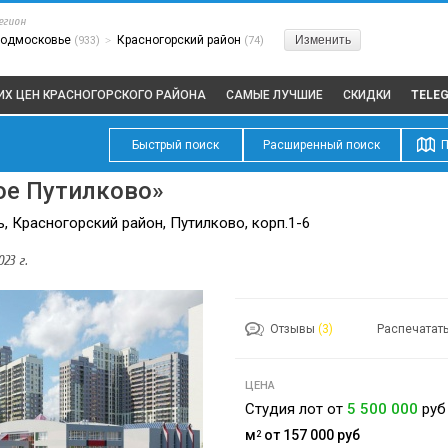
егион
одмосковье
Красногорский район
Изменить
(933)
>
(74)
ИХ ЦЕН КРАСНОГОРСКОГО РАЙОНА
САМЫЕ ЛУЧШИЕ
СКИДКИ
TELE
Быстрый поиск
Расширенный поиск
П
е Путилково»
, Красногорский район, Путилково, корп.1-6
23 г.
Отзывы
(3)
Распечатат
ЦЕНА
Студия лот от
5 500 000
руб
м
от 157 000
руб
2