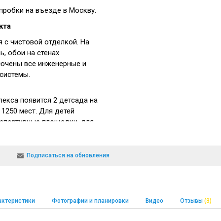
робки на въезде в Москву.
кта
с чистовой отделкой. На
ь, обои на стенах.
ючены все инженерные и
системы.
лекса появится 2 детсада на
 1250 мест. Для детей
 спортивные площадки, для
ованы зоны отдыха.
Подписаться на обновления
на лесопарками. В
я Куркино и сосновый
вогорского лесопарка 1,5 км
актеристики
Фотографии и планировки
Видео
Отзывы
(3)
о работает детский сад №17