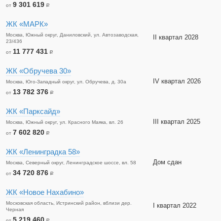
9 301 619
от
a
ЖК «МАРК»
Москва, Южный округ, Даниловский, ул. Автозаводская,
II квартал 2028
23/436
11 777 431
от
a
ЖК «Обручева 30»
IV квартал 2026
Москва, Юго-Западный округ, ул. Обручева, д. 30а
13 782 376
от
a
ЖК «Парксайд»
III квартал 2025
Москва, Южный округ, ул. Красного Маяка, вл. 26
7 602 820
от
a
ЖК «Ленинградка 58»
Дом сдан
Москва, Северный округ, Ленинградское шоссе, вл. 58
34 720 876
от
a
ЖК «Новое Нахабино»
Московская область, Истринский район, вблизи дер.
I квартал 2022
Черная
5 219 460
от
a