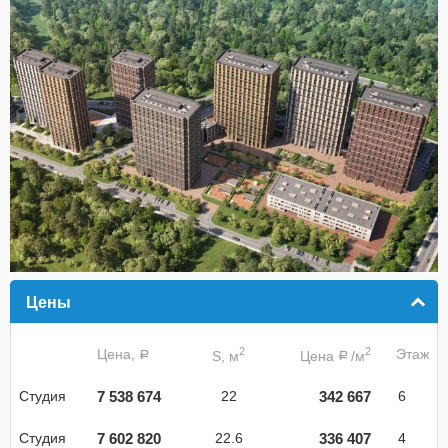
Цены
click to collapse contents
2
2
Цена,
Этаж
S, м
Цена
/м
a
a
7 538 674
342 667
Студия
22
6
7 602 820
336 407
Студия
22.6
4