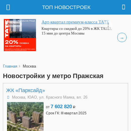
ТОП НОВОСТРОЕК
Арт-квартал премиум-класса ТАТЕ
Реклама
Квартиры со скидкой до 20% в ЖК ТАТЕ!.
15 мин до центра Москвы
→
›
Главная
Москва
Новостройки у метро Пражская
ЖК «Парксайд»
Москва, ЮАО, ул. Красного Маяка, вл. 26
7 602 820
от
a
Срок ГК: III квартал 2025