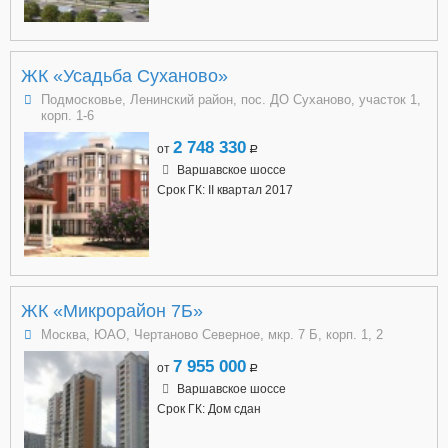
ЖК «Усадьба Суханово»
Подмосковье, Ленинский район, пос. ДО Суханово, участок 1,
корп. 1-6
2 748 330
от
a
Варшавское шоссе
Срок ГК: II квартал 2017
ЖК «Микрорайон 7Б»
Москва, ЮАО, Чертаново Северное, мкр. 7 Б, корп. 1, 2
7 955 000
от
a
Варшавское шоссе
Срок ГК: Дом сдан