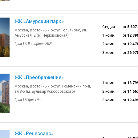
ЖК «Амурский парк»
Студия
от
8 607
Москва, Восточный округ, Гольяново, ул.
Амурская, 2 (м. Черкизовская)
1 комн.
от
12 39
Срок ГК: II квартал 2025
2 комн.
от
19 47
3 комн.
от
26 97
ЖК «Преображение»
1 комн.
от
13 79
Москва, Восточный округ, Тюменский пр-д,
вл 3-5 (м. Бульвар Рокоссовского)
2 комн.
от
14 66
Срок ГК: Дом сдан
3 комн.
от
19 49
ЖК «Ренессанс»