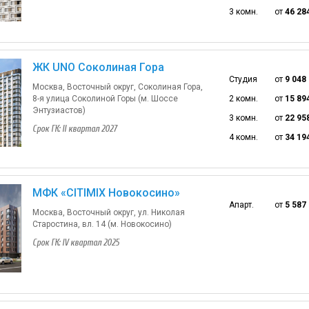
3 комн.
от
46 28
ЖК UNO Соколиная Гора
Студия
от
9 048
Москва, Восточный округ, Соколиная Гора,
8-я улица Соколиной Горы (м. Шоссе
2 комн.
от
15 89
Энтузиастов)
3 комн.
от
22 95
Срок ГК: II квартал 2027
4 комн.
от
34 19
МФК «CITIMIX Новокосино»
Апарт.
от
5 587
Москва, Восточный округ, ул. Николая
Старостина, вл. 14 (м. Новокосино)
Срок ГК: IV квартал 2025