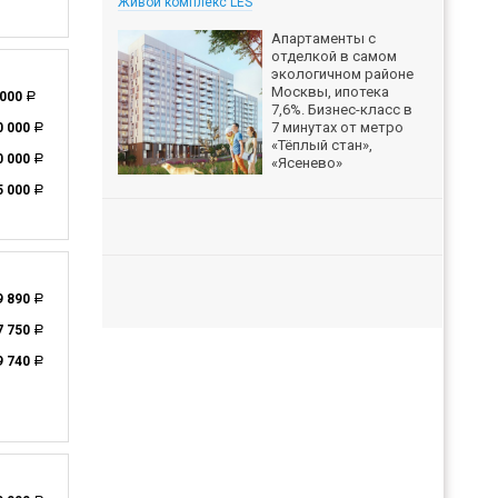
Живой комплекс LES
Апартаменты с
отделкой в самом
экологичном районе
Москвы, ипотека
 000
a
7,6%. Бизнес-класс в
7 минутах от метро
0 000
a
«Тёплый стан»,
0 000
a
«Ясенево»
5 000
a
9 890
a
7 750
a
9 740
a