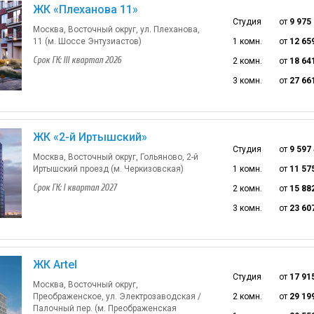
ЖК «Плеханова 11»
Студия
от
9 975
Москва, Восточный округ, ул. Плеханова,
11 (м. Шоссе Энтузиастов)
1 комн.
от
12 65
Срок ГК: III квартал 2026
2 комн.
от
18 64
3 комн.
от
27 66
ЖК «2-й Иртышский»
Студия
от
9 597
Москва, Восточный округ, Гольяново, 2-й
Иртышский проезд (м. Черкизовская)
1 комн.
от
11 57
Срок ГК: I квартал 2027
2 комн.
от
15 88
3 комн.
от
23 60
ЖК Artel
Студия
от
17 91
Москва, Восточный округ,
Преображенское, ул. Электрозаводская /
2 комн.
от
29 19
Палочный пер. (м. Преображенская