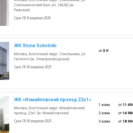
Сокольнический Вал, вл. 2А(2Б) (м.
Рижская)
Срок ГК: II квартал 2026
ЖК Stone Sokolniki
от
0
a
Москва, Восточный округ, Сокольники, ул.
Гастелло (м. Электрозаводская)
Срок ГК: III квартал 2025
ЖК «Измайловский проезд 22к1»
1 комн.
от
11 49
Москва, Восточный округ, Измайловский
проезд, 22к1 (м. Измайловская)
2 комн.
от
14 98
Срок ГК: IV квартал 2025
3 комн.
от
18 99