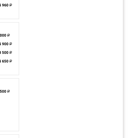
4 960
a
 000
a
4 900
a
8 500
a
4 650
a
 500
a