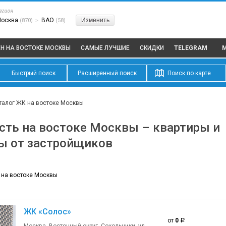
егион
Москва
ВАО
Изменить
(870)
>
(58)
ЕН НА ВОСТОКЕ МОСКВЫ
САМЫЕ ЛУЧШИЕ
СКИДКИ
TELEGRAM
Быстрый поиск
Расширенный поиск
Поиск по карте
талог ЖК на востоке Москвы
ть на востоке Москвы – квартиры и
ы от застройщиков
 на востоке Москвы
ЖК «Солос»
от
0
a
Москва, Восточный округ, Сокольники, ул.