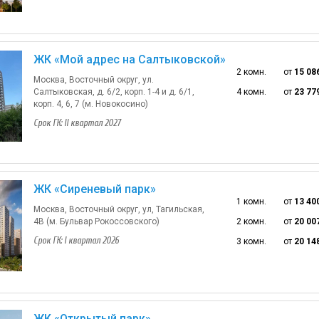
ЖК «Мой адрес на Салтыковской»
2 комн.
от
15 08
Москва, Восточный округ, ул.
Салтыковская, д. 6/2, корп. 1-4 и д. 6/1,
4 комн.
от
23 77
корп. 4, 6, 7 (м. Новокосино)
Срок ГК: II квартал 2027
ЖК «Сиреневый парк»
1 комн.
от
13 40
Москва, Восточный округ, ул, Тагильская,
4В (м. Бульвар Рокоссовского)
2 комн.
от
20 00
Срок ГК: I квартал 2026
3 комн.
от
20 14
ЖК «Открытый парк»