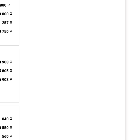
 800
a
0 000
a
1 257
a
0 750
a
3 908
a
5 805
a
6 908
a
1 040
a
8 550
a
1 560
a