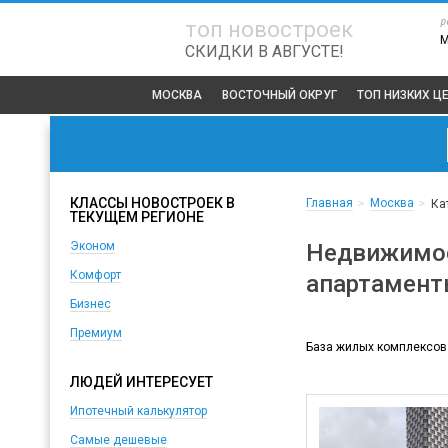
р
топ новостроек
СКИДКИ В АВГУСТЕ!
МОСКВА
ВОСТОЧНЫЙ ОКРУГ
ТОП
НИЗКИХ Ц
КЛАССЫ НОВОСТРОЕК В
Главная
Москва
>
>
Ка
ТЕКУЩЕМ РЕГИОНЕ
Недвижимос
Эконом
Комфорт
апартамент
Бизнес
Премиум
База жилых комплексов
ЛЮДЕЙ ИНТЕРЕСУЕТ
Ипотечный калькулятор
Самые дешевые