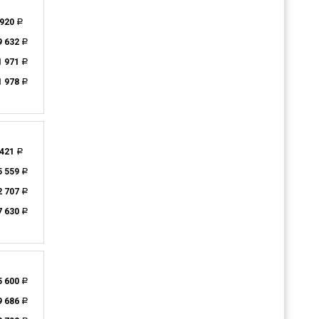
 920
a
9 632
a
1 971
a
1 978
a
 421
a
5 559
a
2 707
a
7 630
a
5 600
a
9 686
a