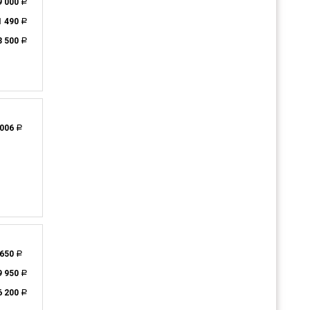
9 000
a
1 490
a
3 500
a
 006
a
 650
a
9 950
a
6 200
a