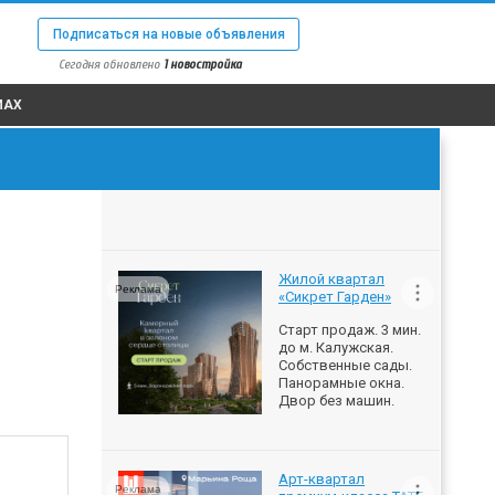
Подписаться на новые объявления
Сегодня обновлено
1 новостройка
MAX
Жилой квартал
Реклама
«Сикрет Гарден»
Старт продаж. 3 мин.
до м. Калужская.
Собственные сады.
Панорамные окна.
Двор без машин.
Арт-квартал
Реклама