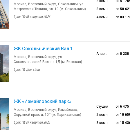
2 комн.
от
41 76
Москва, Восточный округ, Сокольники, ул.
Матросская Тишина, вл. 10 (м. Сокольники)
3 комн.
от
50 62
Срок ГК: III квартал 2027
4 комн.
от
83 17
ЖК Сокольнический Вал 1
Апарт.
от
8 238
Москва, Восточный округ, ул.
Сокольнический Вал, вл.1Д (м. Рижская)
Срок ГК: Дом сдан
ЖК «Измайловский парк»
Студия
от
6 475
Москва, Восточный округ, Измайлово,
Окружной проезд, 10Г (м. Партизанская)
2 комн.
от
10 65
Срок ГК: IV квартал 2023
3 комн.
от
15 43