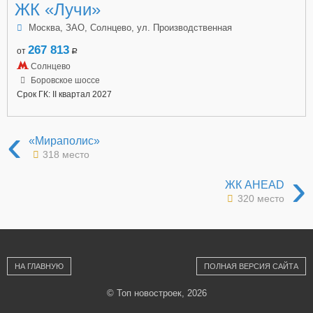
ЖК «Лучи»
Москва, ЗАО, Солнцево, ул. Производственная
267 813
от
a
Солнцево
Боровское шоссе
Срок ГК: II квартал 2027
‹
«Мираполис»
318 место
›
ЖК AHEAD
320 место
НА ГЛАВНУЮ
ПОЛНАЯ ВЕРСИЯ САЙТА
© Топ новостроек, 2026