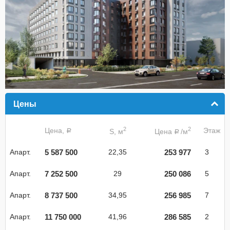
Цены
click to collapse contents
2
2
Цена,
Этаж
S, м
Цена
/м
a
a
5 587 500
253 977
Апарт.
22,35
3
7 252 500
250 086
Апарт.
29
5
8 737 500
256 985
Апарт.
34,95
7
11 750 000
286 585
Апарт.
41,96
2