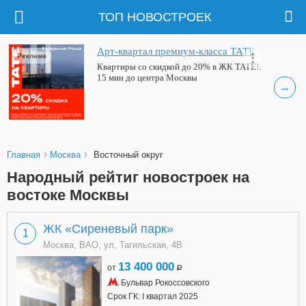
ТОП НОВОСТРОЕК
Арт-квартал премиум-класса ТАТЕ
Реклама
Квартиры со скидкой до 20% в ЖК ТАТЕ!.
15 мин до центра Москвы
→
›
›
Главная
Москва
Восточный округ
Народный рейтиг новостроек на
востоке Москвы
ЖК «Сиреневый парк»
1
Москва, ВАО, ул, Тагильская, 4В
13 400 000
от
a
Бульвар Рокоссовского
Срок ГК: I квартал 2025