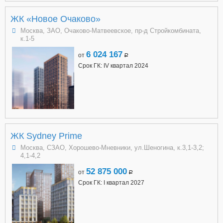
ЖК «Новое Очаково»
Москва, ЗАО, Очаково-Матвеевское, пр-д Стройкомбината,
к.1-5
6 024 167
от
a
Срок ГК: IV квартал 2024
ЖК Sydney Prime
Москва, СЗАО, Хорошево-Мневники, ул.Шеногина, к.3,1-3,2;
4,1-4,2
52 875 000
от
a
Срок ГК: I квартал 2027