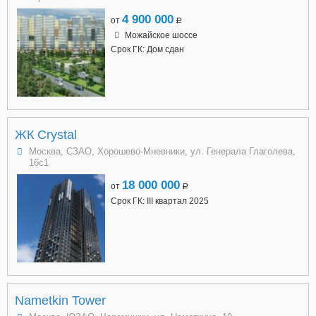
4 900 000
от
a
Можайское шоссе
Срок ГК: Дом сдан
ЖК Crystal
Москва, СЗАО, Хорошево-Мневники, ул. Генерала Глаголева,
16с1
18 000 000
от
a
Срок ГК: III квартал 2025
Nametkin Tower