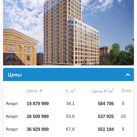
Цены
click to collapse contents
2
2
Цена,
Этаж
S, м
Цена
/м
a
a
19 879 999
584 706
Апарт.
34,1
5
28 509 999
537 925
Апарт.
53,6
10
36 929 999
551 194
Апарт.
67,6
5