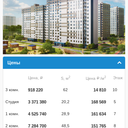
Цены
click to collapse contents
2
2
Цена,
Этаж
S, м
Цена
/м
a
a
918 220
14 810
3 комн.
62
10
3 371 380
168 569
Студия
20,2
5
4 525 740
161 634
1 комн.
28,9
7
7 284 700
151 765
2 комн.
48,5
8