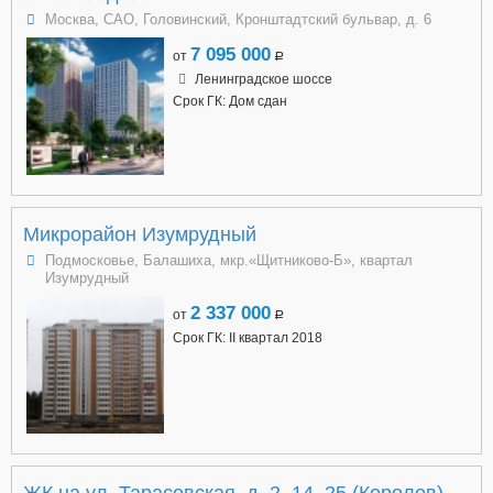
Москва, САО, Головинский, Кронштадтский бульвар, д. 6
7 095 000
от
a
Ленинградское шоссе
Срок ГК: Дом сдан
Микрорайон Изумрудный
Подмосковье, Балашиха, мкр.«Щитниково-Б», квартал
Изумрудный
2 337 000
от
a
Срок ГК: II квартал 2018
ЖК на ул. Тарасовская, д. 2, 14, 25 (Королев)