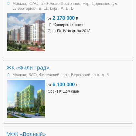
Москва, ЮАО, Бирюлево Восточное, мкр. Царицыно, ул.
Элеваторная, д. 11, корп. А, Б, В
2 178 000
от
a
Каширское шоссе
Срок ГК: IV квартал 2018
ЖК «Фили Град»
Москва, ЗАО, Филевский парк, Береговой пр-д, д. 5
6 100 000
от
a
Срок ГК: Дом сдан
МФК «Водный»