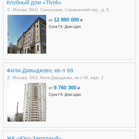
Клубный дом «Tivoli»
Москва, ВАО, Сокольники, Стромынский пер., д. 6
12 860 000
от
a
Срок ГК: Дом сдан
Фили-Давыдково, кв-л 69
Москва, ЗАО, Фили-Давыдково, кв-л 69, корп. 2
9 760 300
от
a
Срок ГК: Дом сдан
ЖК «Юго-Западный»