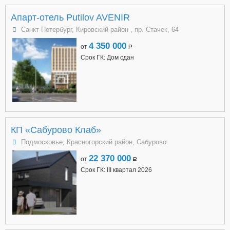
Апарт-отель Putilov AVENIR
Санкт-Петербург, Кировский район , пр. Стачек, 64
4 350 000
от
a
Срок ГК: Дом сдан
КП «Сабурово Клаб»
Подмосковье, Красногорский район, Сабурово
22 370 000
от
a
Срок ГК: III квартал 2026