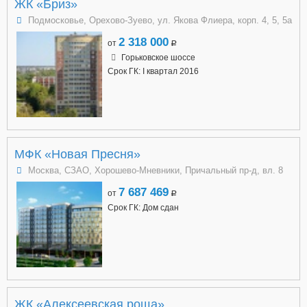
ЖК «Бриз»
Подмосковье, Орехово-Зуево, ул. Якова Флиера, корп. 4, 5, 5а
2 318 000
от
a
Горьковское шоссе
Срок ГК: I квартал 2016
МФК «Новая Пресня»
Москва, СЗАО, Хорошево-Мневники, Причальный пр-д, вл. 8
7 687 469
от
a
Срок ГК: Дом сдан
ЖК «Алексеевская роща»