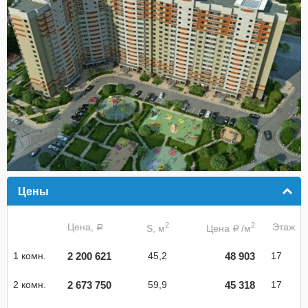
Цены
click to collapse contents
2
2
Цена,
Этаж
S, м
Цена
/м
a
a
2 200 621
48 903
1 комн.
45,2
17
2 673 750
45 318
2 комн.
59,9
17