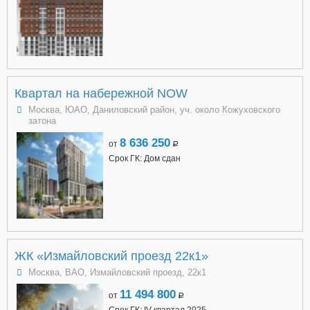
Квартал на набережной NOW
Москва, ЮАО, Даниловский район, уч. около Кожуховского
затона
8 636 250
от
a
Срок ГК: Дом сдан
ЖК «Измайловский проезд 22к1»
Москва, ВАО, Измайловский проезд, 22к1
11 494 800
от
a
Срок ГК: IV квартал 2025