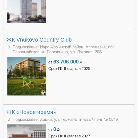
ЖК Vnukovo Country Club
Подмосковье, Наро-Фоминский район, Апрелевка, пос.
Первомайское, д. Рогозинино, ул. Луговая, 20Б
63 706 000
от
a
Срок ГК: II квартал 2025
ЖК «Новое время»
Подмосковье, Химки, ул. Германа Титова / пр-д № 5549
0
от
a
Срок ГК: II квартал 2027