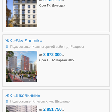
от
a
Срок ГК: Дом сдан
ЖК «Sky Sputnik»
Подмосковье, Красногорский район, д. Раздоры
8 972 300
от
a
Срок ГК: IV квартал 2027
ЖК «Школьный»
Подмосковье, Климовск, ул. Школьная
2 851 750
от
a