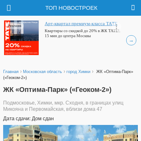
ТОП НОВОСТРОЕК
Арт-квартал премиум-класса ТАТЕ
Реклама
Квартиры со скидкой до 20% в ЖК ТАТЕ!.
15 мин до центра Москвы
→
›
›
›
Главная
Московская область
город Химки
ЖК «Оптима-Парк»
(«Геоком-2»)
ЖК «Оптима-Парк» («Геоком-2»)
Подмосковье, Химки, мкр. Сходня, в границах улиц
Микояна и Первомайская, вблизи дома 47
Дата сдачи: Дом сдан