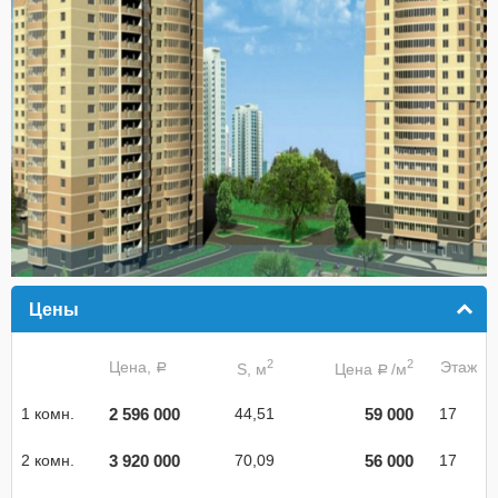
Цены
click to collapse contents
2
2
Цена,
Этаж
S, м
Цена
/м
a
a
2 596 000
59 000
1 комн.
44,51
17
3 920 000
56 000
2 комн.
70,09
17