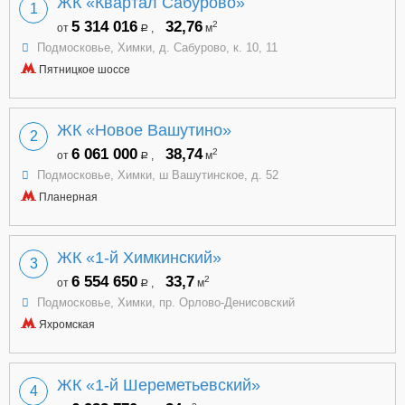
ЖК «Квартал Сабурово»
1
5 314 016
32,76
2
от
,
м
a
Подмосковье, Химки, д. Сабурово, к. 10, 11
Пятницкое шоссе
ЖК «Новое Вашутино»
2
6 061 000
38,74
2
от
,
м
a
Подмосковье, Химки, ш Вашутинское, д. 52
Планерная
ЖК «1-й Химкинский»
3
6 554 650
33,7
2
от
,
м
a
Подмосковье, Химки, пр. Орлово-Денисовский
Яхромская
ЖК «1-й Шереметьевский»
4