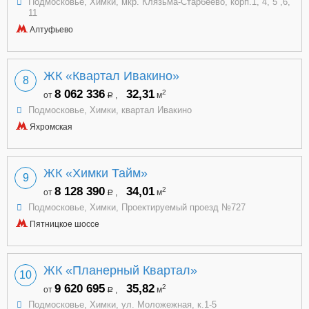
Подмосковье, Химки, мкр. Клязьма-Старбеево, корп.1, 4, 5 ,6,
11
Алтуфьево
ЖК «Квартал Ивакино»
8
8 062 336
32,31
2
от
,
м
a
Подмосковье, Химки, квартал Ивакино
Яхромская
ЖК «Химки Тайм»
9
8 128 390
34,01
2
от
,
м
a
Подмосковье, Химки, Проектируемый проезд №727
Пятницкое шоссе
ЖК «Планерный Квартал»
10
9 620 695
35,82
2
от
,
м
a
Подмосковье, Химки, ул. Моложежная, к.1-5