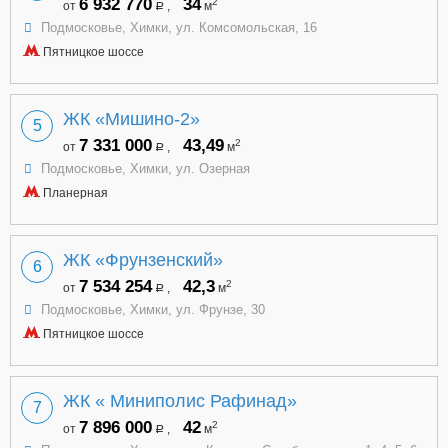
6 932 770
34
2
от
,
м
a
Подмосковье, Химки, ул. Комсомольская, 16
Пятницкое шоссе
ЖК «Мишино-2»
5
7 331 000
43,49
2
от
,
м
a
Подмосковье, Химки, ул. Озерная
Планерная
ЖК «Фрунзенский»
6
7 534 254
42,3
2
от
,
м
a
Подмосковье, Химки, ул. Фрунзе, 30
Пятницкое шоссе
ЖК « Миниполис Рафинад»
7
7 896 000
42
2
от
,
м
a