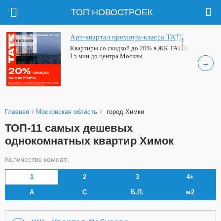
ТОП НОВОСТРОЕК
Арт-квартал премиум-класса ТАТЕ
Реклама
Квартиры со скидкой до 20% в ЖК ТАТЕ!.
15 мин до центра Москвы
→
›
›
Главная
Московская область
город Химки
ТОП-11 самых дешевых
однокомнатных квартир Химок
Количество комнат:
1
2
3
4+
А
С
Б.П.
м2