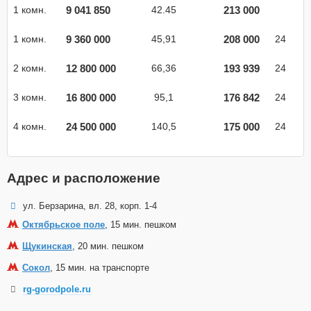
9 041 850
213 000
1 комн.
42.45
9 360 000
208 000
1 комн.
45,91
24
12 800 000
193 939
2 комн.
66,36
24
16 800 000
176 842
3 комн.
95,1
24
24 500 000
175 000
4 комн.
140,5
24
Адрес и расположение
ул. Берзарина, вл. 28, корп. 1-4
Октябрьское поле
, 15 мин. пешком
Щукинская
, 20 мин. пешком
Сокол
, 15 мин. на транспорте
rg-gorodpole.ru