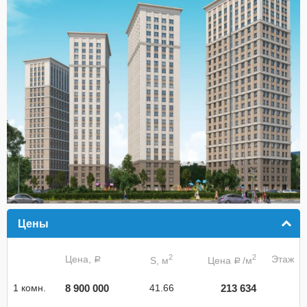
Цены
click to collapse contents
2
2
Цена,
Этаж
S, м
Цена
/м
a
a
8 900 000
213 634
1 комн.
41.66