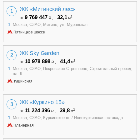
ЖК «Митинский лес»
1
9 769 447
32,1
2
от
,
м
a
Москва, СЗАО, Митино, ул. Муравская
Пятницкое шоссе
ЖК Sky Garden
2
10 978 898
41,4
2
от
,
м
a
Москва, СЗАО, Покровское-Стрешнево, Строительный проезд,
вл. 9
Тушинская
ЖК «Куркино 15»
3
11 224 396
39,8
2
от
,
м
a
Москва, СЗАО, Куркинское ш. / Новокуркинская эстакада
Планерная