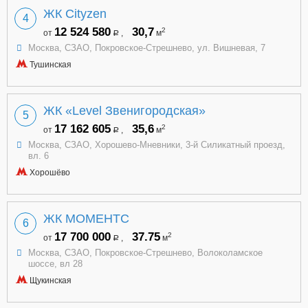
ЖК Cityzen
4
12 524 580
30,7
2
от
,
м
a
Москва, СЗАО, Покровское-Стрешнево, ул. Вишневая, 7
Тушинская
ЖК «Level Звенигородская»
5
17 162 605
35,6
2
от
,
м
a
Москва, СЗАО, Хорошево-Мневники, 3-й Силикатный проезд,
вл. 6
Хорошёво
ЖК МОМЕНТС
6
17 700 000
37.75
2
от
,
м
a
Москва, СЗАО, Покровское-Стрешнево, Волоколамское
шоссе, вл 28
Щукинская