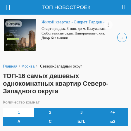
ТОП НОВОСТРОЕК
Жилой квартал «Сикрет Гарден»
Реклама
Старт продаж. 3 мин. до м. Калужская.
Собственные сады. Панорамные окна.
→
Двор без машин.
›
›
Главная
Москва
Северо-Западный округ
ТОП-16 самых дешевых
однокомнатных квартир Северо-
Западного округа
Количество комнат:
1
2
3
4+
А
С
Б.П.
м2