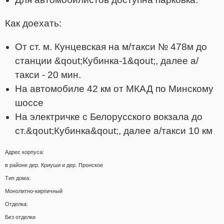
Как доехать:
От ст. м. Кунцевская на м/такси № 478м до
станции &qout;Кубинка-1&qout;, далее а/
такси - 20 мин.
На автомобиле 42 км от МКАД по Минскому
шоссе
На электричке с Белорусского вокзала до
ст.&qout;Кубинка&qout;, далее а/такси 10 км
Адрес корпуса:
в районе дер. Криуши и дер. Пронское
Тип дома:
Монолитно-кирпичный
Отделка:
Без отделки