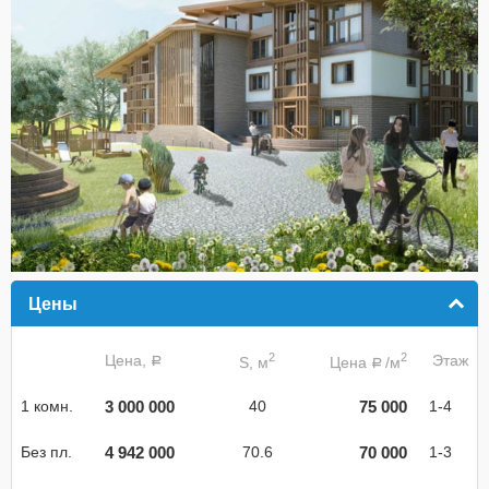
Цены
click to collapse contents
2
2
Цена,
Этаж
S, м
Цена
/м
a
a
3 000 000
75 000
1 комн.
40
1-4
4 942 000
70 000
Без пл.
70.6
1-3