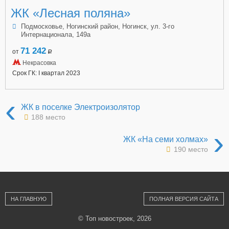
ЖК «Лесная поляна»
Подмосковье, Ногинский район, Ногинск, ул. 3-го
Интернационала, 149а
71 242
от
a
Некрасовка
Срок ГК: I квартал 2023
‹
ЖК в поселке Электроизолятор
188 место
›
ЖК «На семи холмах»
190 место
НА ГЛАВНУЮ
ПОЛНАЯ ВЕРСИЯ САЙТА
© Топ новостроек, 2026