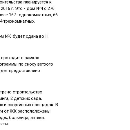
оительства планируется к
 2016 г. Это - дом №4 с 276
исле 167- однокомнатных, 66
34 трехкомнатных.
м №6 будет сдана во II
 проходит в рамках
ограммы по сносу ветхого
будет предоставлено
трено строительство
нга, 2 детских сада,
их и спортивных площадок. В
ти от ЖК распололожены
дж, больница, аптеки,
екты.