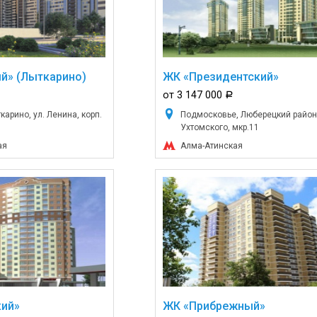
й» (Лыткарино)
ЖК «Президентский»
от 3 147 000
a
арино, ул. Ленина, корп.
Подмосковье, Люберецкий район,
Ухтомского, мкр.11
ая
Алма-Атинская
ий»
ЖК «Прибрежный»