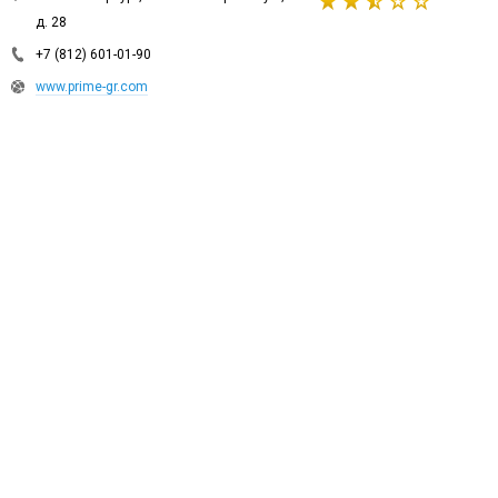
д. 28
+7 (812) 601-01-90
www.prime-gr.com