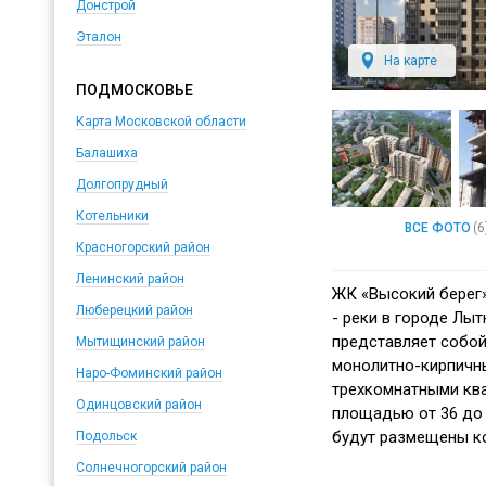
Донстрой
Эталон
На карте
ПОДМОСКОВЬЕ
Карта Московской области
Балашиха
Долгопрудный
Котельники
ВСЕ ФОТО
(6
Красногорский район
Ленинский район
ЖК «Высокий берег»
Люберецкий район
- реки в городе Лыт
представляет собой
Мытищинский район
монолитно-кирпичны
Наро-Фоминский район
трехкомнатными кв
Одинцовский район
площадью от 36 до 
будут размещены к
Подольск
Солнечногорский район