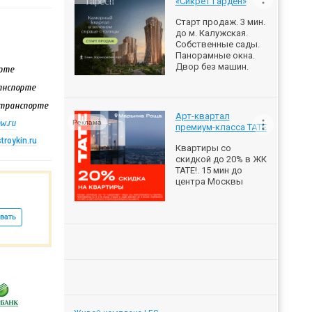
«Сикрет Гарден»
Старт продаж. 3 мин.
до м. Калужская.
Собственные сады.
Панорамные окна.
Двор без машин.
орте
ранспорте
а транспорте
Арт-квартал
w.ru
Реклама
премиум-класса ТАТЕ
roykin.ru
Квартиры со
скидкой до 20% в ЖК
ТАТЕ!. 15 мин до
центра Москвы
вать