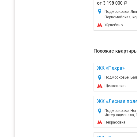
от 3 198 000
a
Подмосковье, Лытк
Первомайская, корп
Жулебино
Похожие квартиры
ЖК «Пехра»
Подмосковье, Бала
Щелковская
ЖК «Лесная пол
Подмосковье, Ноги
Интернационала, 
Некрасовка