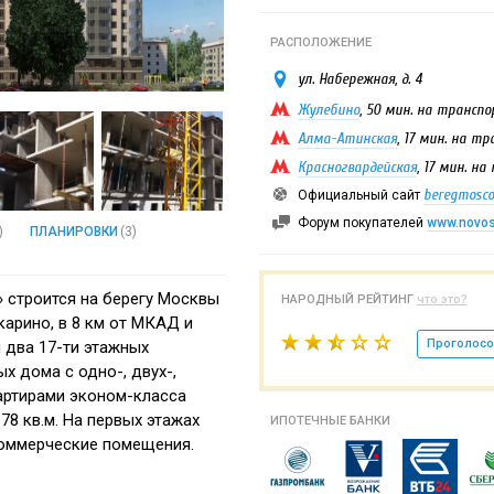
РАСПОЛОЖЕНИЕ
ул. Набережная, д. 4
Жулебино
, 50 мин. на трансп
Алма-Атинская
, 17 мин. на т
Красногвардейская
, 17 мин. н
beregmosco
Официальный сайт
Форум покупателей
www.novost
)
ПЛАНИРОВКИ
(3)
 строится на берегу Москвы
НАРОДНЫЙ РЕЙТИНГ
что это?
карино, в 8 км от МКАД и
Проголосо
 два 17-ти этажных
х дома с одно-, двух-,
артирами эконом-класса
78 кв.м. На первых этажах
ИПОТЕЧНЫЕ БАНКИ
оммерческие помещения.