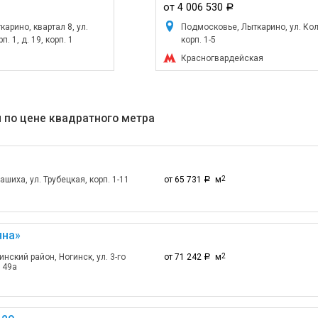
от 4 006 530
a
арино, квартал 8, ул.
Подмосковье, Лыткарино, ул. Кол
. 1, д. 19, корп. 1
корп. 1-5
Красногвардейская
 по цене квадратного метра
шиха, ул. Трубецкая, корп. 1-11
от 65 731
м
2
a
яна»
нский район, Ногинск, ул. 3-го
от 71 242
м
2
a
149а