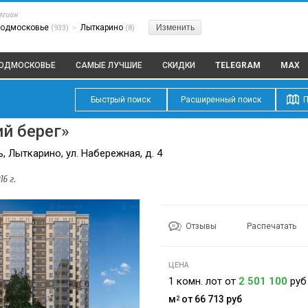
егион
одмосковье
Лыткарино
Изменить
(933)
>
(8)
ПОДМОСКОВЬЕ
САМЫЕ ЛУЧШИЕ
СКИДКИ
TELEGRAM
MAX
Быстрый поиск
Расширенный поиск
П
й берег»
 Лыткарино, ул. Набережная, д. 4
6 г.
Отзывы
Распечатать
ЦЕНА
1 комн. лот от
2 501 100
руб
м
от 66 713
руб
2