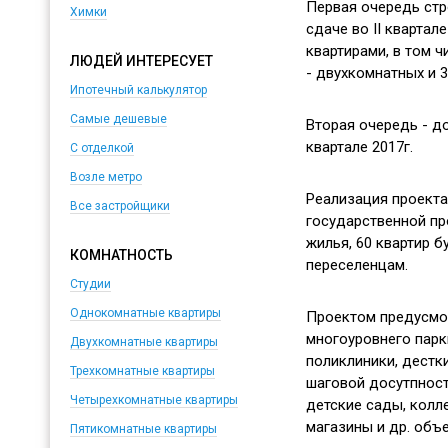
Первая очередь стр
Химки
сдаче во II квартале
квартирами, в том ч
ЛЮДЕЙ ИНТЕРЕСУЕТ
- двухкомнатных и 
Ипотечный калькулятор
Самые дешевые
Вторая очередь - до
квартале 2017г.
С отделкой
Возле метро
Реализация проекта
Все застройщики
государственной пр
жилья, 60 квартир 
КОМНАТНОСТЬ
переселенцам.
Студии
Однокомнатные квартиры
Проектом предусмо
многоуровнего парки
Двухкомнатные квартиры
поликлиники, дестк
Трехкомнатные квартиры
шаговой досутпнос
Четырехкомнатные квартиры
детские сады, колле
магазины и др. объ
Пятикомнатные квартиры