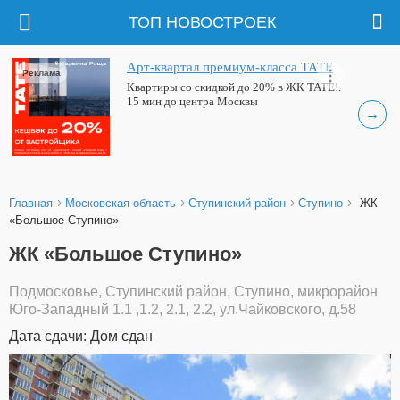
ТОП НОВОСТРОЕК
Арт-квартал премиум-класса ТАТЕ
Реклама
Квартиры со скидкой до 20% в ЖК ТАТЕ!.
15 мин до центра Москвы
→
›
›
›
›
Главная
Московская область
Ступинский район
Ступино
ЖК
«Большое Ступино»
ЖК «Большое Ступино»
Подмосковье, Ступинский район, Ступино, микрорайон
Юго-Западный 1.1 ,1.2, 2.1, 2.2, ул.Чайковского, д.58
Дата сдачи: Дом сдан