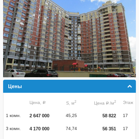
Цены
click to collapse contents
2
2
Цена,
Этаж
S, м
Цена
/м
a
a
2 647 000
58 822
1 комн.
45,25
17
4 170 000
56 351
3 комн.
74,74
17