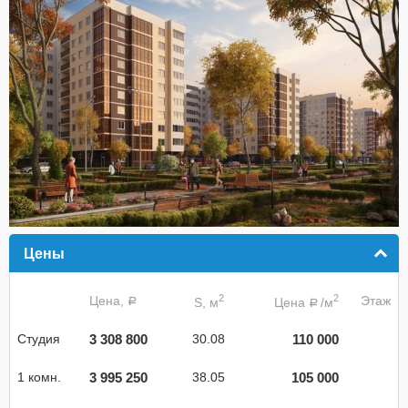
Цены
click to collapse contents
2
2
Цена,
Этаж
S, м
Цена
/м
a
a
3 308 800
110 000
Студия
30.08
3 995 250
105 000
1 комн.
38.05