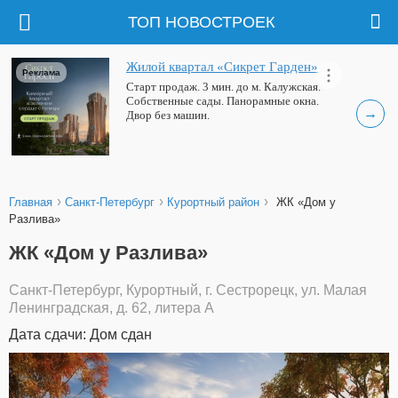
ТОП НОВОСТРОЕК
Жилой квартал «Сикрет Гарден»
Реклама
Старт продаж. 3 мин. до м. Калужская.
Собственные сады. Панорамные окна.
→
Двор без машин.
›
›
›
Главная
Санкт-Петербург
Курортный район
ЖК «Дом у
Разлива»
ЖК «Дом у Разлива»
Санкт-Петербург, Курортный, г. Сестрорецк, ул. Малая
Ленинградская, д. 62, литера А
Дата сдачи: Дом сдан