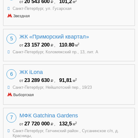
20 543 600
101,2
2
от
,
м
a
Санкт-Петербург, ул. Гусарская
Звездная
ЖК «Приморский квартал»
5
23 157 200
110.80
2
от
,
м
a
Санкт-Петербург, Коломяжский пр., 13, лит. А
ЖК iLona
6
23 289 630
91,81
2
от
,
м
a
Санкт-Петербург, Нейшлотский пер., 19/23
Выборгская
МФК Gatchina Gardens
7
27 720 000
132,5
2
от
,
м
a
Санкт-Петербург, Гатчинский район , Сусанинское с/п, д.
Красницы,