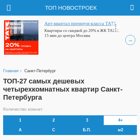
ТОП НОВОСТРОЕК
Арт-квартал премиум-класса ТАТЕ
Реклама
Квартиры со скидкой до 20% в ЖК ТАТЕ!.
15 мин до центра Москвы
→
›
Главная
Санкт-Петербург
ТОП-27 самых дешевых
четырехкомнатных квартир Санкт-
Петербурга
Количество комнат:
1
2
3
4+
А
С
Б.П.
м2