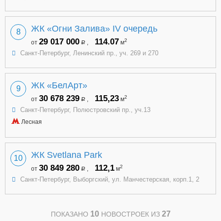
ЖК «Огни Залива» IV очередь
8
29 017 000
114.07
2
от
,
м
a
Санкт-Петербург, Ленинский пр., уч. 269 и 270
ЖК «БелАрт»
9
30 678 239
115,23
2
от
,
м
a
Санкт-Петербург, Полюстровский пр., уч.13
Лесная
ЖК Svetlana Park
10
30 849 280
112,1
2
от
,
м
a
Санкт-Петербург, Выборгский, ул. Манчестерская, корп.1, 2
10
27
ПОКАЗАНО
НОВОСТРОЕК ИЗ