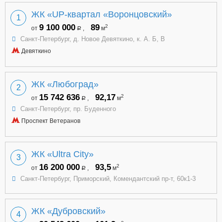
ЖК «UP-квартал «Воронцовский»
1
9 100 000
89
2
от
,
м
a
Санкт-Петербург, д. Новое Девяткино, к. А. Б, В
Девяткино
ЖК «Любоград»
2
15 742 636
92,17
2
от
,
м
a
Санкт-Петербург, пр. Буденного
Проспект Ветеранов
ЖК «Ultra City»
3
16 200 000
93,5
2
от
,
м
a
Санкт-Петербург, Приморский, Комендантский пр-т, 60к1-3
ЖК «Дубровский»
4