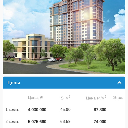
Цены
click to collapse contents
2
2
Цена,
Этаж
S, м
Цена
/м
a
a
4 030 000
87 800
1 комн.
45.90
5 075 660
74 000
2 комн.
68.59