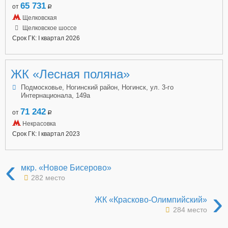
65 731
от
a
Щелковская
Щелковское шоссе
Срок ГК: I квартал 2026
ЖК «Лесная поляна»
Подмосковье, Ногинский район, Ногинск, ул. 3-го
Интернационала, 149а
71 242
от
a
Некрасовка
Срок ГК: I квартал 2023
‹
мкр. «Новое Бисерово»
282 место
›
ЖК «Красково-Олимпийский»
284 место