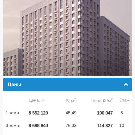
Цены
click to collapse contents
2
2
Цена,
Этаж
S, м
Цена
/м
a
a
8 552 120
190 047
1 комн.
45,49
5
8 688 840
114 327
3 комн.
76,32
10