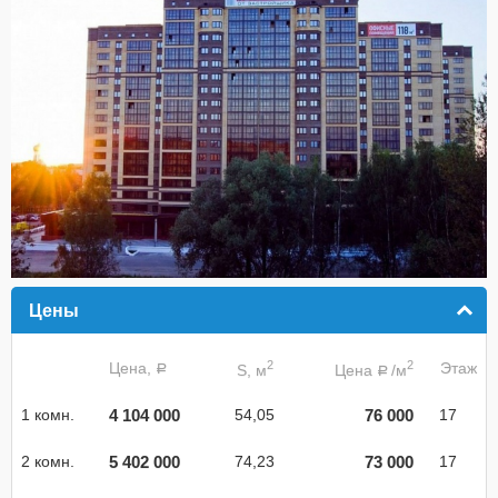
Цены
click to collapse contents
2
2
Цена,
Этаж
S, м
Цена
/м
a
a
4 104 000
76 000
1 комн.
54,05
17
5 402 000
73 000
2 комн.
74,23
17