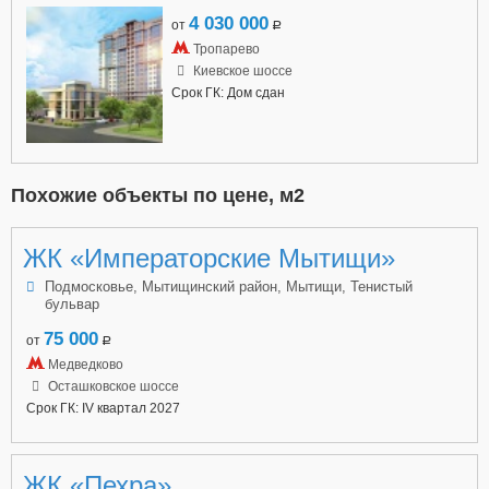
4 030 000
от
a
Тропарево
Киевское шоссе
Срок ГК: Дом сдан
Похожие объекты по цене, м2
ЖК «Императорские Мытищи»
Подмосковье, Мытищинский район, Мытищи, Тенистый
бульвар
75 000
от
a
Медведково
Осташковское шоссе
Срок ГК: IV квартал 2027
ЖК «Пехра»