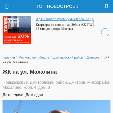
ТОП НОВОСТРОЕК
Арт-квартал премиум-класса ТАТЕ
Реклама
Квартиры со скидкой до 20% в ЖК ТАТЕ!.
15 мин до центра Москвы
→
›
›
›
›
Главная
Московская область
Дмитровский район
Дмитров
ЖК
на ул. Махалина
ЖК на ул. Махалина
Подмосковье, Дмитровский район, Дмитров, Микрорайон
Махалино, корп. 4, дом. 8
Дата сдачи: Дом сдан