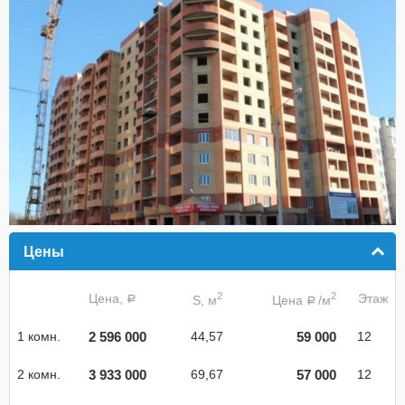
Цены
click to collapse contents
2
2
Цена,
Этаж
S, м
Цена
/м
a
a
2 596 000
59 000
1 комн.
44,57
12
3 933 000
57 000
2 комн.
69,67
12