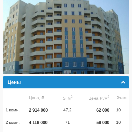
Цены
click to collapse contents
2
2
Цена,
Этаж
S, м
Цена
/м
a
a
2 914 000
62 000
1 комн.
47,2
10
4 118 000
58 000
2 комн.
71
10