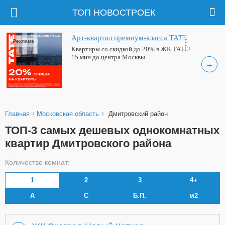
ТОП НОВОСТРОЕК
Арт-квартал премиум-класса ТАТЕ
Реклама
Квартиры со скидкой до 20% в ЖК ТАТЕ!.
15 мин до центра Москвы
→
›
›
Главная
Московская область
Дмитровский район
ТОП-3 самых дешевых однокомнатных
квартир Дмитровского района
Количество комнат:
1
2
3
4+
А
С
Б.П.
м2