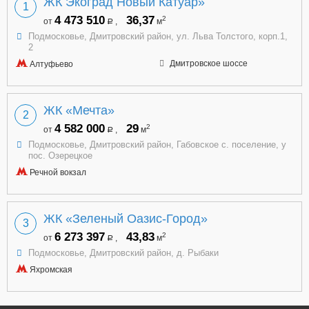
ЖК Экоград Новый Катуар»
1
4 473 510
36,37
2
от
,
м
a
Подмосковье, Дмитровский район, ул. Льва Толстого, корп.1,
2
Дмитровское шоссе
Алтуфьево
ЖК «Мечта»
2
4 582 000
29
2
от
,
м
a
Подмосковье, Дмитровский район, Габовское с. поселение, у
пос. Озерецкое
Речной вокзал
ЖК «Зеленый Оазис-Город»
3
6 273 397
43,83
2
от
,
м
a
Подмосковье, Дмитровский район, д. Рыбаки
Яхромская