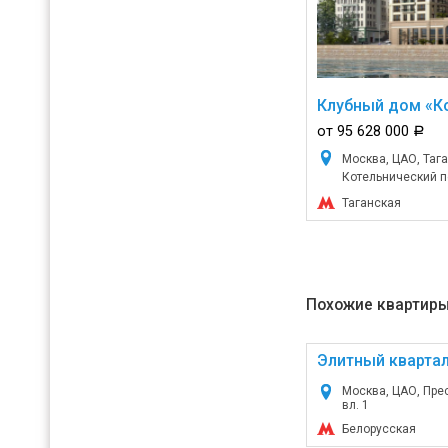
Клубный дом «К
от 95 628 000
a
Москва, ЦАО, Тага
Котельнический пе
Таганская
Похожие квартиры
Элитный квартал
Москва, ЦАО, Пре
вл. 1
Белорусская