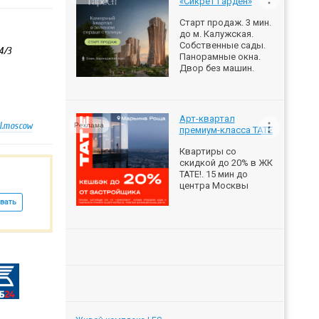
«Сикрет Гарден»
Старт продаж. 3 мин.
до м. Калужская.
Собственные сады.
4/3
Панорамные окна.
Двор без машин.
Арт-квартал
ul.moscow
Реклама
премиум-класса ТАТЕ
Квартиры со
скидкой до 20% в ЖК
ТАТЕ!. 15 мин до
центра Москвы
вать