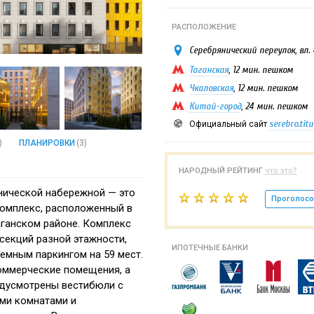
РАСПОЛОЖЕНИЕ
Серебрянический переулок, вл. 
Таганская
, 12 мин. пешком
Чкаловская
, 12 мин. пешком
Китай-город
, 24 мин. пешком
serebro.tit
Официальный сайт
)
ПЛАНИРОВКИ
(3)
НАРОДНЫЙ РЕЙТИНГ
что это?
янической набережной — это
Проголосо
омплекс, расположенный в
аганском районе. Комплекс
 секций разной этажности,
ИПОТЕЧНЫЕ БАНКИ
мным паркингом на 59 мест.
оммерческие помещения, а
едусмотрены вестибюли с
ми комнатами и