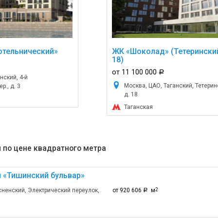
отельнический»
ЖК «Шоколад» (Тетеринский
18)
от 11 100 000
a
нский, 4-й
Москва, ЦАО, Таганский, Тетеринс
р., д. 3
д. 18
Таганская
 по цене квадратного метра
 «Тишинский бульвар»
сненский, Электрический переулок,
от 920 606
м
2
a