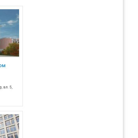
ом
 вл. 5,