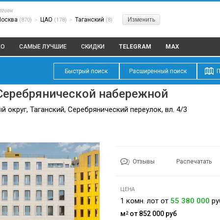
егион
Москва
ЦАО
Таганский
Изменить
(870)
>
(178)
>
(8)
АО
САМЫЕ ЛУЧШИЕ
СКИДКИ
TELEGRAM
MAX
Быстрый поиск
Расширенный поиск
П
 Серебрянической набережной
 округ, Таганский, Серебрянический переулок, вл. 4/3
Отзывы
Распечатать
ЦЕНА
1 комн. лот от
55 380 000
ру
м
от 852 000
руб
2