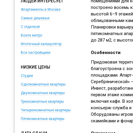
помещениями для ко
ЛЮДЕЙ ИНТЕРЕСУЕТ
построено восемь 
Апартаменты в Москве
высотой 6–9 этажей
Самые дешевые
облицованными кам
Планировки варьиру
С отделкой
пятикомнатных апа
Возле метро
до 287 м2, с высото
Ипотечный калькулятор
Особенности
Все застройщики
Придомовая террит
НИЗКИЕ ЦЕНЫ
благоустроена с зо
площадками. Апарт-к
Студии
Серебрянической» 
Однокомнатные квартиры
Инвест, разработан
Двухкомнатные квартиры
первом этаже комм
включая кафе. В хо
Трехкомнатные квартиры
консьерж-служба и
Четырехкомнатные квартиры
Оборудованы игров
Пятикомнатные квартиры
скамейками и фонар