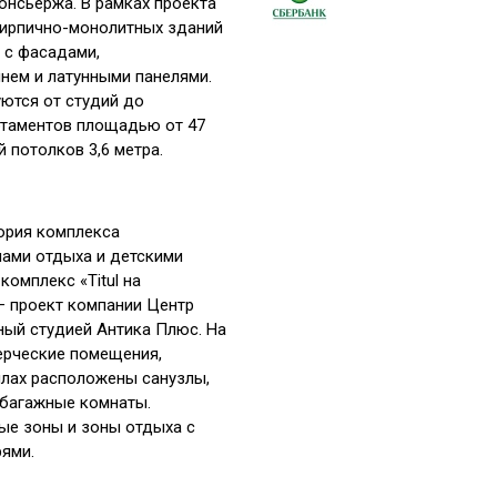
нсьержа. В рамках проекта
кирпично-монолитных зданий
 с фасадами,
нем и латунными панелями.
ются от студий до
ртаментов площадью от 47
й потолков 3,6 метра.
ория комплекса
нами отдыха и детскими
омплекс «Titul на
— проект компании Центр
ный студией Антика Плюс. На
ерческие помещения,
ллах расположены санузлы,
 багажные комнаты.
ые зоны и зоны отдыха с
ями.