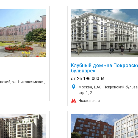
Клубный дом «на Покровск
бульваре»
от 26 196 000
a
нский, ул. Николоямская,
Москва, ЦАО, Покровский бульвар,
стр. 1, 2
Чкаловская