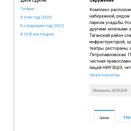
Окружение
ДАТА СДАЧИ
Готовые
Комплекс располож
набережной, рядом 
В этом году (2026)
парком усадьбы Ус
В следующем году (2027)
другими зелеными з
В 2028 или позднее
Таганский район сл
инфраструктурой, з
театры, рестораны, 
Петропавловская. П
частная православн
лицей НИУ ВШЭ, чет
торговый центр Атр
Читать полностью
дойти за 10 минут о
Обновлено: 24.09.2024
Хар
Цены