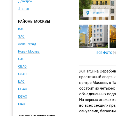
Донстрой
Эталон
На карте
РАЙОНЫ МОСКВЫ
ВАО
ЗАО
Зеленоград
Новая Москва
ВСЕ ФОТО
(4
САО
СВАО
ЖК Titul на Серебр
СЗАО
престижный апарт-к
ЦАО
центре Москвы, в Т
состоит из четырех
ЮВАО
объединенных подзе
ЮЗАО
На первых этажах к
ЮАО
во всех секциях пр
санузлами, багажны