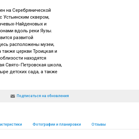
ен на Серебрянической
с Устьинским сквером,
ачевых-Найденовых и
онами вдоль реки Яузы.
авится развитой
десь расположены музеи,
а также церкви Троицкая и
облизости находятся
ая Свято-Петровская школа,
ыре детских сада, а также
иум, до которого можно
т станции метро Чкаловская.
Подписаться на обновления
актеристики
Фотографии и планировки
Отзывы