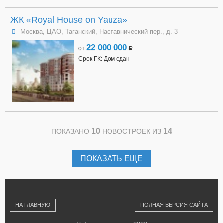
ЖК «Royal House on Yauza»
Москва, ЦАО, Таганский, Наставнический пер., д. 3
22 000 000
от
a
Срок ГК: Дом сдан
10
14
ПОКАЗАНО
НОВОСТРОЕК ИЗ
ПОКАЗАТЬ ЕЩЕ
НА ГЛАВНУЮ
ПОЛНАЯ ВЕРСИЯ САЙТА