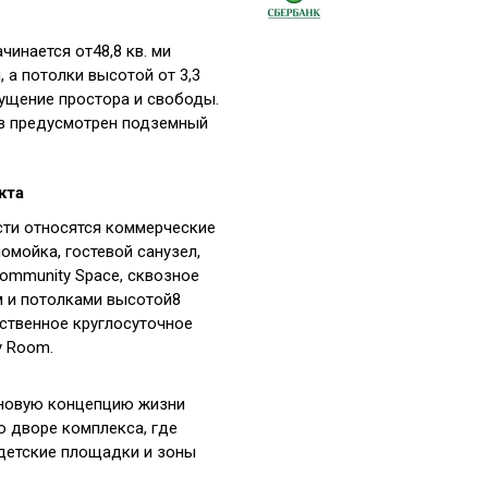
инается от48,8 кв. ми
, а потолки высотой от 3,3
ущение простора и свободы.
в предусмотрен подземный
кта
ти относятся коммерческие
омойка, гостевой санузел,
Community Space, сквозное
 и потолками высотой8
бственное круглосуточное
y Room.
 новую концепцию жизни
о дворе комплекса, где
детские площадки и зоны