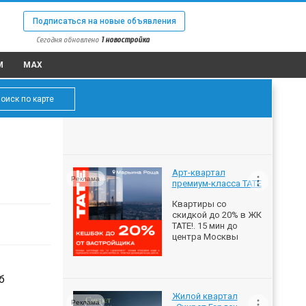
Подписаться на новые объявления
Сегодня обновлено
1 новостройка
M
MAX
оиск по карте
Арт-квартал
Реклама
премиум-класса ТАТЕ
Квартиры со
скидкой до 20% в ЖК
ТАТЕ!. 15 мин до
центра Москвы
б
Жилой квартал
Реклама