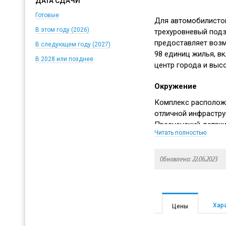
ДАТА СДАЧИ
Готовые
Для автомобилисто
В этом году (2026)
трехуровневый подз
предоставляет возм
В следующем году (2027)
98 единиц жилья, в
В 2028 или позднее
центр города и выс
Окружение
Комплекс располож
отличной инфрастру
Пресненский детски
Читать полностью
лечебные учреждени
магазины, Московск
планетарий.
Обновлено: 22.06.2023
Для удобства жильц
транспортная досту
Хар
Цены
Ближайшая станция