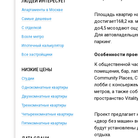
ЛЮДЕЙ ИНТЕРЕСУЕТ
Апартаменты в Москве
Площадь квартир нач
Самые дешевые
достигает168,2 кв. м
до4,5 мсоздают ощ
С отделкой
Для автовладельце
Возле метро
паркинг.
Ипотечный калькулятор
Особенности прое
Все застройщики
К общественной час
НИЗКИЕ ЦЕНЫ
помещения, бар, лап
Community Places, 
Студии
лобби с консьержем
Однокомнатные квартиры
метров, а также со
Двухкомнатные квартиры
пространство Vitalit
Трехкомнатные квартиры
Проект предлагает
Четырехкомнатные квартиры
«двор без машин» в
Пятикомнатные квартиры
будут установлены 
отдыха.