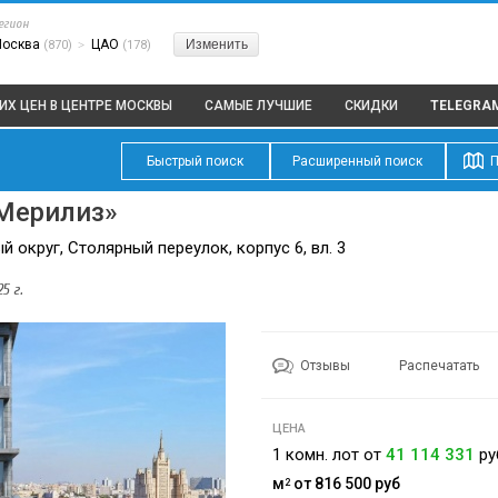
егион
Москва
ЦАО
Изменить
(870)
>
(178)
ИХ ЦЕН В ЦЕНТРЕ МОСКВЫ
САМЫЕ ЛУЧШИЕ
СКИДКИ
TELEGRA
Быстрый поиск
Расширенный поиск
П
Мерилиз»
 округ, Столярный переулок, корпус 6, вл. 3
5 г.
Отзывы
Распечатать
ЦЕНА
1 комн. лот от
41 114 331
ру
м
от 816 500
руб
2