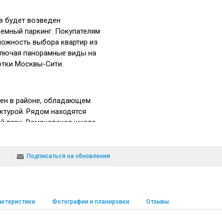
в будет возведен
емный паркинг. Покупателям
ожность выбора квартир из
ключая панорамные виды на
отки Москвы-Сити.
ен в районе, обладающем
ктурой. Рядом находятся
й парк, Романовская школа,
я, аптеки, рестораны и бары,
ий зоопарк и Московский
Подписаться на обновления
ов существует прекрасная
пность комплекса.
актеристики
Фотографии и планировки
Отзывы
 метро Краснопресненская