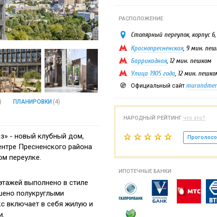
РАСПОЛОЖЕНИЕ
Столярный переулок, корпус 6, 
Краснопресненская
, 9 мин. пе
Баррикадная
, 12 мин. пешком
Улица 1905 года
, 12 мин. пешко
murandmeril
Официальный сайт
)
ПЛАНИРОВКИ
(4)
НАРОДНЫЙ РЕЙТИНГ
что это?
» - новый клубный дом,
Проголосо
нтре Пресненского района
м переулке.
ИПОТЕЧНЫЕ БАНКИ
этажей выполнено в стиле
шено полукруглыми
с включает в себя жилую и
и.