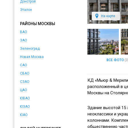
Донстрой
Эталон
На карте
РАЙОНЫ МОСКВЫ
ВАО
ЗАО
Зеленоград
Новая Москва
ВСЕ ФОТО
(3
САО
СВАО
КД «Мьюр & Мерилиз
СЗАО
расположенный в це
ЦАО
Москвы на Столярно
ЮВАО
ЮЗАО
Здание высотой 15 
неоклассики и укра
ЮАО
колоннами. Комплек
общественную част