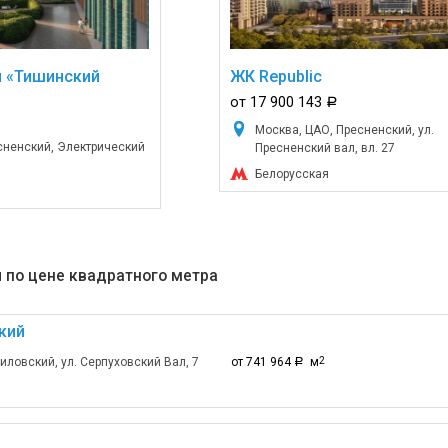
л «Тишинский
ЖК Republic
от 17 900 143
a
Москва, ЦАО, Пресненский, ул.
сненский, Электрический
Пресненский вал, вл. 27
Белорусская
 по цене квадратного метра
кий
ловский, ул. Серпуховский Вал, 7
от 741 964
м
2
a