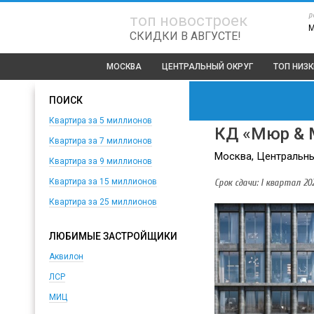
р
топ новостроек
СКИДКИ В АВГУСТЕ!
МОСКВА
ЦЕНТРАЛЬНЫЙ ОКРУГ
ТОП
НИЗК
ПОИСК
Квартира за 5 миллионов
КД «Мюр & 
Квартира за 7 миллионов
Москва, Центральный
Квартира за 9 миллионов
Срок сдачи: I квартал 202
Квартира за 15 миллионов
Квартира за 25 миллионов
ЛЮБИМЫЕ ЗАСТРОЙЩИКИ
Аквилон
ЛСР
МИЦ