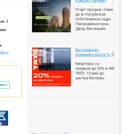
«Сикрет Гарден»
Старт продаж. 3 мин.
до м. Калужская.
Собственные сады.
вл. 3
Панорамные окна.
Двор без машин.
шком
м
Арт-квартал
iz.ru
Реклама
премиум-класса ТАТЕ
Квартиры со
скидкой до 20% в ЖК
ТАТЕ!. 15 мин до
центра Москвы
вать