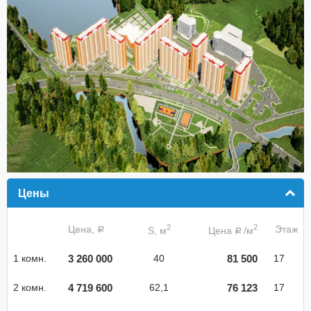
Цены
click to collapse contents
2
2
Цена,
Этаж
S, м
Цена
/м
a
a
3 260 000
81 500
1 комн.
40
17
4 719 600
76 123
2 комн.
62,1
17