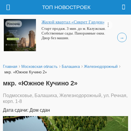
ТОП НОВОСТРОЕК
Жилой квартал «Сикрет Гарден»
Реклама
Старт продаж. 3 мин. до м. Калужская.
Собственные сады. Панорамные окна.
→
Двор без машин.
›
›
›
›
Главная
Московская область
Балашиха
Железнодорожный
мкр. «Южное Кучино 2»
мкр. «Южное Кучино 2»
Подмосковье, Балашиха, Железнодорожный, ул. Речная,
корп. 1-8
Дата сдачи: Дом сдан