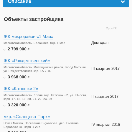
Описание
click to expand contents
Объекты застройщика
Срок ГК
ЖК микрорайон «1 Мая»
Дом сдан
Московская область, Балашиха, мкр. 1 Мая
2 799 900
от
a
ЖК «Рождественский»
Московская область, Мытищинский район, город Мытищи,
III квартал 2017
ул. Рождественская, кор. 1А и 1Б
3 968 000
от
a
ЖК «Катюшки 2»
Московская область, Лобня, мкр. Катюшки - 2, ул. Юности,
II квартал 2017
корп. 17, 18, 19, 20, 21, 22, 24, 25
3 320 000
от
a
мкр. «Солнцево-Парк»
Новая Москва, Поселение Внуковское, дер. Пыхтино,
IV квартал 2016
Боровское ш., корп. 1-29б