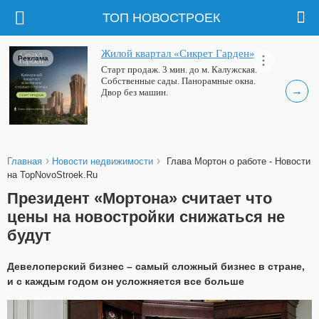
ТОП НОВОСТРОЕК
Жилой квартал «Сикрет Гарден»
Реклама
Старт продаж. 3 мин. до м. Калужская.
Собственные сады. Панорамные окна.
→
Двор без машин.
›
›
Главная
Новости недвижимости
Глава Мортон о работе - Новости
на TopNovoStroek.Ru
Президент «Мортона» считает что
цены на новостройки снижаться не
будут
Девелоперский бизнес – самый сложный бизнес в стране,
и с каждым годом он усложняется все больше