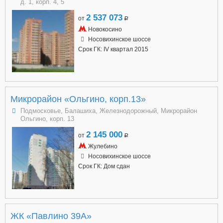
д. 1, корп. 4, 5
2 537 073
от
a
Новокосино
Носовихинское шоссе
Срок ГК: IV квартал 2015
Микрорайон «Ольгино, корп.13»
Подмосковье, Балашиха, Железнодорожный, Микрорайон
Ольгино, корп. 13
2 145 000
от
a
Жулебино
Носовихинское шоссе
Срок ГК: Дом сдан
ЖК «Павлино 39А»