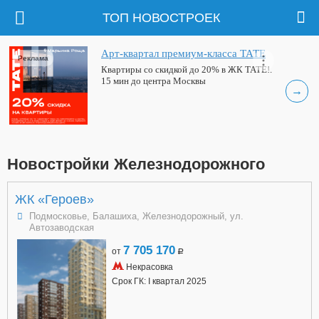
ТОП НОВОСТРОЕК
Арт-квартал премиум-класса ТАТЕ
Реклама
Квартиры со скидкой до 20% в ЖК ТАТЕ!.
15 мин до центра Москвы
→
Новостройки Железнодорожного
ЖК «Героев»
Подмосковье, Балашиха, Железнодорожный, ул.
Автозаводская
7 705 170
от
a
Некрасовка
Срок ГК: I квартал 2025