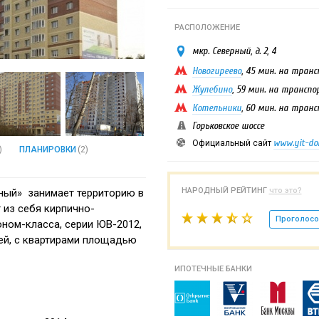
РАСПОЛОЖЕНИЕ
мкр. Северный, д. 2, 4
Новогиреево
, 45 мин. на тран
Жулебино
, 59 мин. на трансп
Котельники
, 60 мин. на тран
Горьковское шоссе
www.yit-do
Официальный сайт
)
ПЛАНИРОВКИ
(2)
НАРОДНЫЙ РЕЙТИНГ
что это?
ный» занимает территорию в
т из себя кирпично-
Проголосо
ном-класса, серии ЮВ-2012,
ей, с квартирами площадью
ИПОТЕЧНЫЕ БАНКИ