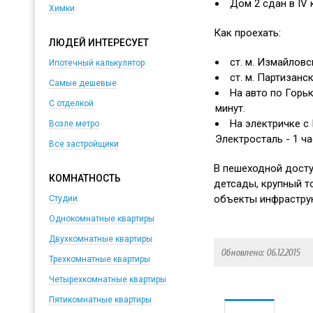
Дом 2 сдан в IV 
Химки
Как проехать:
ЛЮДЕЙ ИНТЕРЕСУЕТ
ст. м. Измайловск
Ипотечный калькулятор
ст. м. Партизанск
Самые дешевые
На авто по Горь
С отделкой
минут.
На электричке с 
Возле метро
Электросталь - 1 ча
Все застройщики
В пешеходной досту
КОМНАТНОСТЬ
детсады, крупный т
объекты инфрастру
Студии
Однокомнатные квартиры
Двухкомнатные квартиры
Обновлено: 06.12.2015
Трехкомнатные квартиры
Четырехкомнатные квартиры
Пятикомнатные квартиры