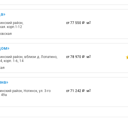
а»
инский район,
от 77 550
м
2
a
ая. корп.1-12
ловская
дом»
инский район, вблизи д. Лопатино,
от 78 970
м
2
a
/4, корп. 1-6, 14
кая
яна»
нский район, Ногинск, ул. 3-го
от 71 242
м
2
a
149а