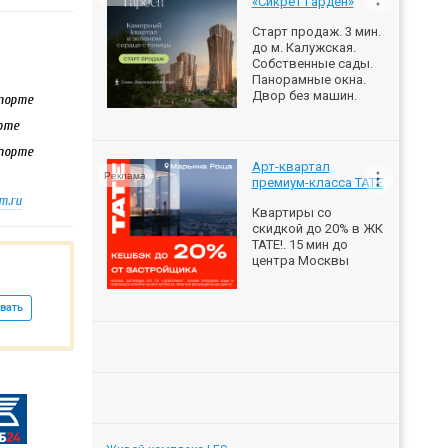
«Сикрет Гарден»
Старт продаж. 3 мин.
до м. Калужская.
Собственные сады.
Панорамные окна.
Двор без машин.
спорте
орте
спорте
Арт-квартал
Реклама
премиум-класса ТАТЕ
m.ru
Квартиры со
скидкой до 20% в ЖК
ТАТЕ!. 15 мин до
центра Москвы
вать