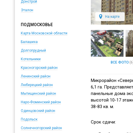
Донстрой
Эталон
На карте
ПОДМОСКОВЬЕ
Карта Московской области
Балашиха
Долгопрудный
Котельники
ВСЕ ФОТО
(6
Красногорский район
Ленинский район
Микрорайон «Север
Люберецкий район
6,1 га. Представляе
панельные дома эко
Мытищинский район
высотой 10-17 этаж
Наро-Фоминский район
38-83 кв. м.
Одинцовский район
Подольск
Срок сдачи:
Солнечногорский район