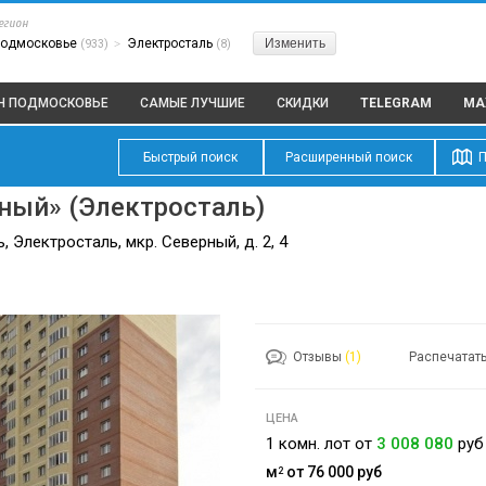
егион
одмосковье
Электросталь
Изменить
(933)
>
(8)
ЕН ПОДМОСКОВЬЕ
САМЫЕ ЛУЧШИЕ
СКИДКИ
TELEGRAM
MA
Быстрый поиск
Расширенный поиск
П
ный» (Электросталь)
 Электросталь, мкр. Северный, д. 2, 4
Отзывы
(1)
Распечатат
ЦЕНА
1 комн. лот от
3 008 080
руб
м
от 76 000
руб
2