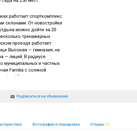
 сада на 250 мест.
ках работает спорткомплекс
и склонами. От новостройки
отдыха можно дойти за 20
несколько тренажерных
инском проезде работает
ице Высокая — гимназия, на
а — лицей. В радиусе
о муниципальных и частных
чая Familia с соляной
eschool Discovery с
зычной среде. До торгового
минуты пешком.
Подписаться на обновления
сположен рядом с парком
-заповедником Коломенское
режной. Поблизости есть
актеристики
Фотографии и планировки
Отзывы
(5)
ы.