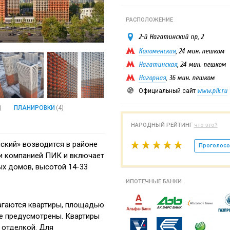
РАСПОЛОЖЕНИЕ
2-й Нагатинский пр, 2
Коломенская
, 24 мин. пешком
Нагатинская
, 24 мин. пешком
Нагорная
, 36 мин. пешком
www.pik.ru
Официальный сайт
)
ПЛАНИРОВКИ
(4)
НАРОДНЫЙ РЕЙТИНГ
что это?
ский» возводится в районе
Проголосо
и компанией ПИК и включает
ых домов, высотой 14-33
ИПОТЕЧНЫЕ БАНКИ
агаются квартиры, площадью
не предусмотрены. Квартиры
 отделкой. Для