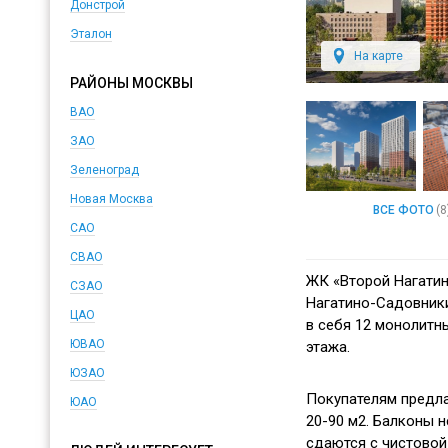
Донстрой
Эталон
На карте
РАЙОНЫ МОСКВЫ
ВАО
ЗАО
Зеленоград
Новая Москва
ВСЕ ФОТО
(8
САО
СВАО
ЖК «Второй Нагатин
СЗАО
Нагатино-Садовник
ЦАО
в себя 12 монолитн
ЮВАО
этажа.
ЮЗАО
Покупателям предл
ЮАО
20-90 м2. Балконы 
сдаются с чистовой