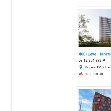
ЖК «Level Нагат
от 12 354 993
a
Москва, ЮАО, Нага
Нагатинская