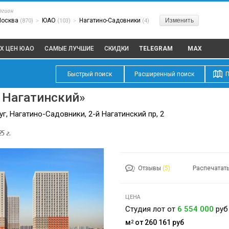
егион
Москва
ЮАО
Нагатино-Садовники
Изменить
(870)
>
(103)
>
(4)
Х ЦЕН ЮАО
САМЫЕ ЛУЧШИЕ
СКИДКИ
TELEGRAM
MAX
Быстрый поиск
Расширенный поиск
П
 Нагатинский»
, Нагатино-Садовники, 2-й Нагатинский пр, 2
5 г.
Отзывы
(5)
Распечатат
ЦЕНА
Студия лот от
6 554 000
руб
м
от 260 161
руб
2