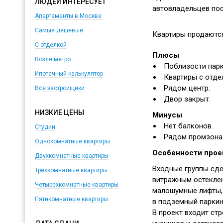
ЛЮДЕЙ ИНТЕРЕСУЕТ
автовладельцев пос
Апартаменты в Москве
Самые дешевые
Квартиры продаются
С отделкой
Плюсы
Возле метро
Поблизости парк
Ипотечный калькулятор
Квартиры с отде
Рядом центр.
Все застройщики
Двор закрыт.
НИЗКИЕ ЦЕНЫ
Минусы
Нет балконов.
Студии
Рядом промзона
Однокомнатные квартиры
Особенности прое
Двухкомнатные квартиры
Входные группы сде
Трехкомнатные квартиры
витражным остеклен
Четырехкомнатные квартиры
малошумные лифты,
Пятикомнатные квартиры
в подземный паркин
В проект входит ст