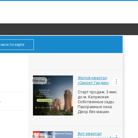
оиск по карте
Жилой квартал
Реклама
«Сикрет Гарден»
Старт продаж. 3 мин.
до м. Калужская.
ь
Собственные сады.
Панорамные окна.
Двор без машин.
Арт-квартал
Реклама