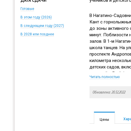
учеников и детского
ДАТА СДАЧИ
Готовые
В Нагатино-Садовни
В этом году (2026)
Кант с горнолыжным
В следующем году (2027)
до зоны активного 
минут. Поблизости 
В 2028 или позднее
залов. В 1-м Нагат
школа танцев. На ул
проспекте Андропов
километра нескольк
детских садов, вклю
пещерой и English pr
Читать полностью
обучением в англоя
центра Конфетти 3 
Обновлено: 20.12.2022
Жилой комплекс ра
Садовники, музеем
и Нагатинской набе
Хар
Цены
промышленные зон