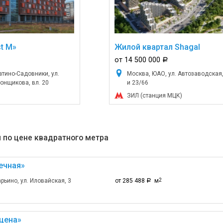
t M»
Жилой квартал Shagal
от 14 500 000
a
тино-Садовники, ул.
Москва, ЮАО, ул. Автозаводская,
нщикова, вл. 20
и 23/66
ЗИЛ (станция МЦК)
 по цене квадратного метра
ечная»
ьино, ул. Иловайская, 3
от 285 488
м
2
a
цена»