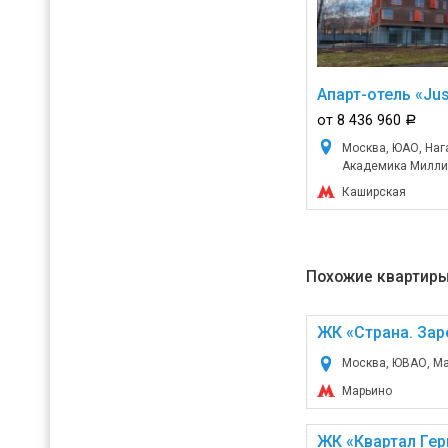
Апарт-отель «Jus
от 8 436 960
a
Москва, ЮАО, Нага
Академика Миллио
Каширская
Похожие квартиры
ЖК «Страна. Зар
Москва, ЮВАО, Мар
Марьино
ЖК «Квартал Гер