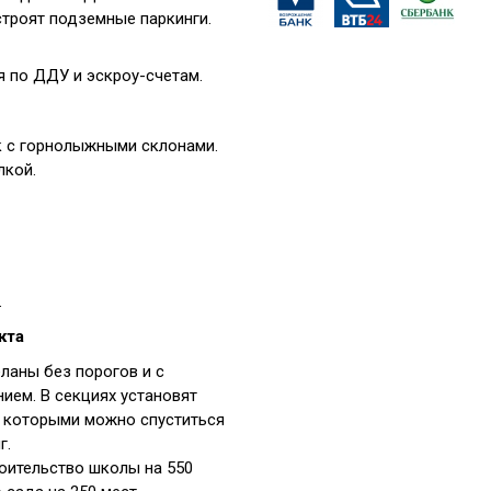
троят подземные паркинги.
 по ДДУ и эскроу-счетам.
 с горнолыжными склонами.
лкой.
.
кта
ланы без порогов и с
ием. В секциях установят
 которыми можно спуститься
г.
роительство школы на 550