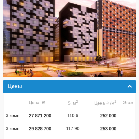
Цены
click to collapse contents
2
2
Цена,
Этаж
S, м
Цена
/м
a
a
27 871 200
252 000
3 комн.
110.6
29 828 700
253 000
3 комн.
117.90