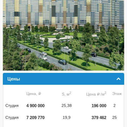
Цены
click to collapse contents
2
2
Цена,
Этаж
S, м
Цена
/м
a
a
4 900 000
196 000
Студия
25,38
2
7 209 770
379 462
Студия
19,9
25