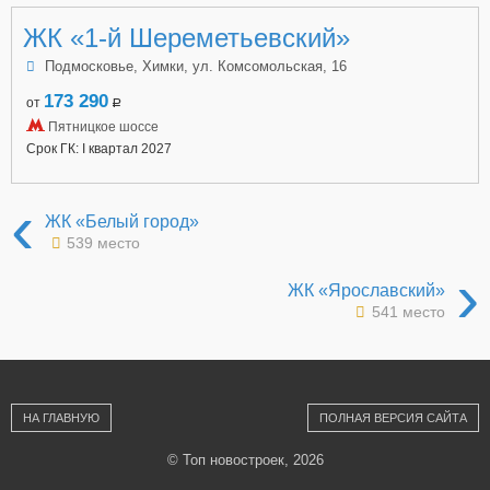
ЖК «1-й Шереметьевский»
Подмосковье, Химки, ул. Комсомольская, 16
173 290
от
a
Пятницкое шоссе
Срок ГК: I квартал 2027
‹
ЖК «Белый город»
539 место
›
ЖК «Ярославский»
541 место
НА ГЛАВНУЮ
ПОЛНАЯ ВЕРСИЯ САЙТА
© Топ новостроек, 2026