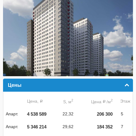
Цены
click to collapse contents
2
2
Цена,
Этаж
S, м
Цена
/м
a
a
4 538 589
206 300
Апарт.
22,32
5
5 346 214
184 352
Апарт.
29,62
7