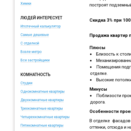
Химки
построят подземный
ЛЮДЕЙ ИНТЕРЕСУЕТ
Скидка 3% при 100
Ипотечный калькулятор
Продажа квартир п
Самые дешевые
С отделкой
Плюсы
Возле метро
Близость к столи
Механизированна
Все застройщики
Помещения подг
отделке.
КОМНАТНОСТЬ
Высокие потолки 
Студии
Минусы
Однокомнатные квартиры
Поблизости про
Двухкомнатные квартиры
дорога.
Трехкомнатные квартиры
Особенности прое
Четырехкомнатные квартиры
В отделке фасадов
Пятикомнатные квартиры
оттенки, отсюда и н