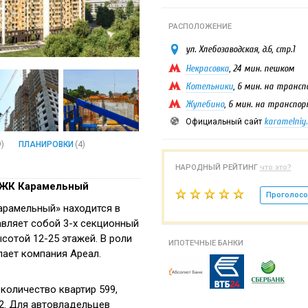
РАСПОЛОЖЕНИЕ
ул. Хлебозаводская, д.6, стр.1
Некрасовка
, 24 мин. пешком
Котельники
, 6 мин. на транс
Жулебино
, 6 мин. на транспо
karamelniy.
Официальный сайт
9)
ПЛАНИРОВКИ
(4)
НАРОДНЫЙ РЕЙТИНГ
что это?
 ЖК Карамельный
Проголосо
арамельный» находится в
вляет собой 3-х секционный
сотой 12-25 этажей. В роли
ИПОТЕЧНЫЕ БАНКИ
пает компания Ареал.
количество квартир 599,
2. Для автовладельцев