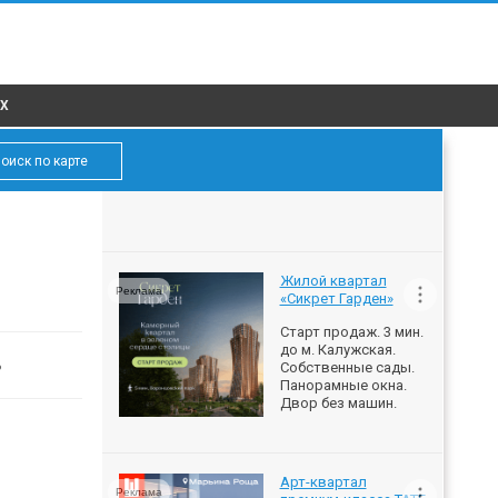
X
оиск по карте
Жилой квартал
Реклама
«Сикрет Гарден»
Старт продаж. 3 мин.
до м. Калужская.
ь
Собственные сады.
Панорамные окна.
Двор без машин.
Арт-квартал
Реклама