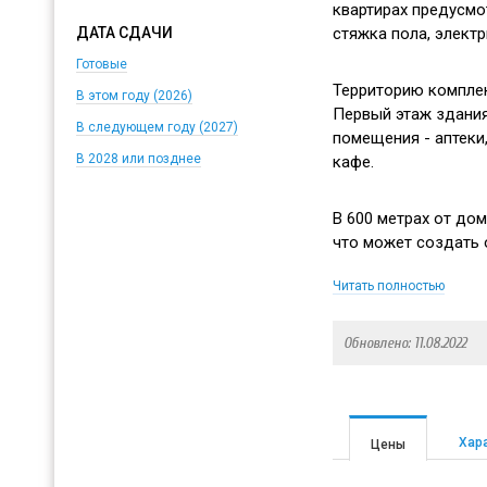
квартирах предусмо
стяжка пола, элект
ДАТА СДАЧИ
Готовые
Территорию комплек
В этом году (2026)
Первый этаж здани
В следующем году (2027)
помещения - аптеки,
В 2028 или позднее
кафе.
В 600 метрах от до
что может создать 
Читать полностью
Инфраструктура рай
рядом 4 детсада, ш
Обновлено: 11.08.2022
супермаркеты. В не
находится гимназия
Удаленность от МКА
Хар
Цены