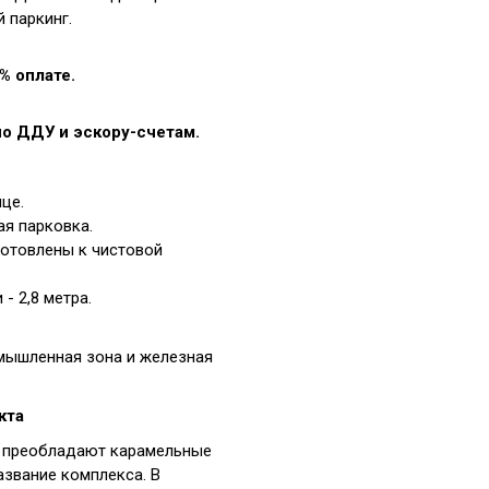
 паркинг.
% оплате.
о ДДУ и эскору-счетам.
це.
я парковка.
отовлены к чистовой
- 2,8 метра.
мышленная зона и железная
кта
 преобладают карамельные
азвание комплекса. В