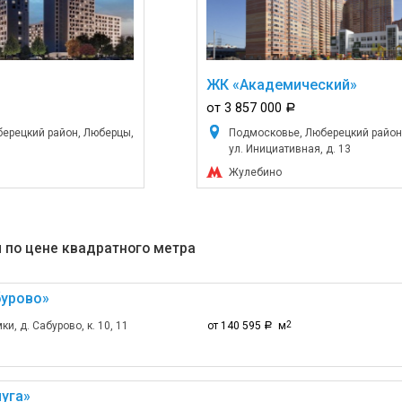
ЖК «Академический»
от 3 857 000
a
ерецкий район, Люберцы,
Подмосковье, Люберецкий район
ул. Инициативная, д. 13
Жулебино
 по цене квадратного метра
бурово»
и, д. Сабурово, к. 10, 11
от 140 595
м
2
a
уга»