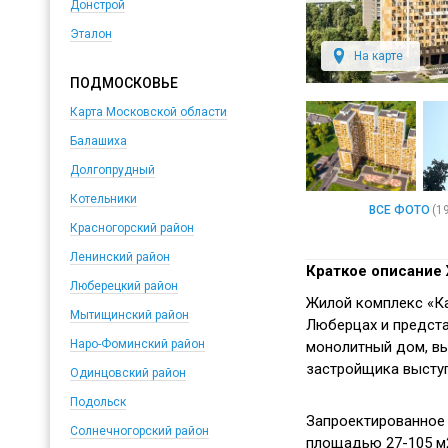
Донстрой
Эталон
На карте
ПОДМОСКОВЬЕ
Карта Московской области
Балашиха
Долгопрудный
Котельники
ВСЕ ФОТО
(1
Красногорский район
Ленинский район
Краткое описание
Люберецкий район
Жилой комплекс «К
Мытищинский район
Люберцах и предста
Наро-Фоминский район
монолитный дом, вы
застройщика высту
Одинцовский район
Подольск
Запроектированное 
Солнечногорский район
площадью 27-105 м