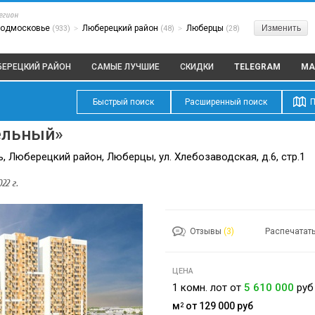
егион
одмосковье
Люберецкий район
Люберцы
Изменить
(933)
>
(48)
>
(28)
БЕРЕЦКИЙ РАЙОН
САМЫЕ ЛУЧШИЕ
СКИДКИ
TELEGRAM
MA
Быстрый поиск
Расширенный поиск
П
ельный»
 Люберецкий район, Люберцы, ул. Хлебозаводская, д.6, стр.1
22 г.
Отзывы
(3)
Распечатат
ЦЕНА
1 комн. лот от
5 610 000
руб
м
от 129 000
руб
2