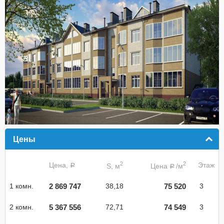
Цены
click to collapse contents
2
2
Цена,
Этаж
S, м
Цена
/м
a
a
2 869 747
75 520
1 комн.
38,18
3
5 367 556
74 549
2 комн.
72,71
3