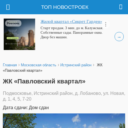
ТОП НОВОСТРОЕК
Жилой квартал «Сикрет Гарден»
Реклама
Старт продаж. 3 мин. до м. Калужская.
Собственные сады. Панорамные окна.
→
Двор без машин.
›
›
›
Главная
Московская область
Истринский район
ЖК
«Павловский квартал»
ЖК «Павловский квартал»
Подмосковье, Истринский район, д. Лобаново, ул. Новая,
д. 1, 4, 5, 7-20
Дата сдачи: Дом сдан