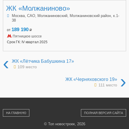
ЖК «Молжаниново»
Москва, САО, Молжаниновский, Молжаниновский район, к.1-
38
189 190
от
a
Пятницкое шоссе
Срок ГК: IV квартал 2025
‹
ЖК «Лётчика Бабушкина 17»
109 место
›
ЖК «Черняховского 19»
111 место
НА ГЛАВНУЮ
ПОЛНАЯ ВЕРСИЯ САЙТА
© Топ новостроек, 2026