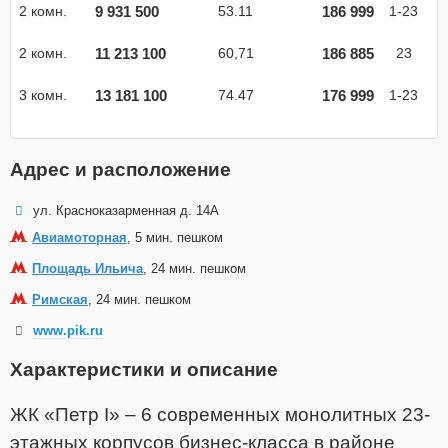
9 931 500
186 999
2 комн.
53.11
1-23
11 213 100
186 885
2 комн.
60,71
23
13 181 100
176 999
3 комн.
74.47
1-23
Адрес и расположение
ул. Красноказарменная д. 14А
Авиамоторная
, 5 мин. пешком
Площадь Ильича
, 24 мин. пешком
Римская
, 24 мин. пешком
www.pik.ru
Характеристики и описание
ЖК «Петр I» – 6 современных монолитных 23-
этажных корпусов бизнес-класса
в районе