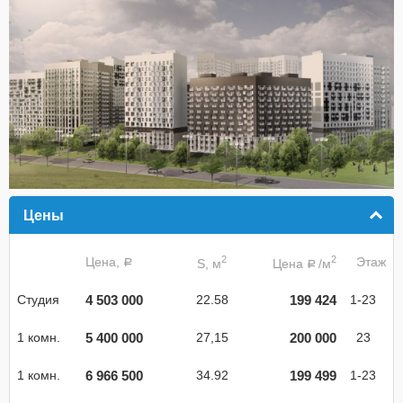
Цены
click to collapse contents
2
2
Цена,
Этаж
S, м
Цена
/м
a
a
4 503 000
199 424
Студия
22.58
1-23
5 400 000
200 000
1 комн.
27,15
23
6 966 500
199 499
1 комн.
34.92
1-23