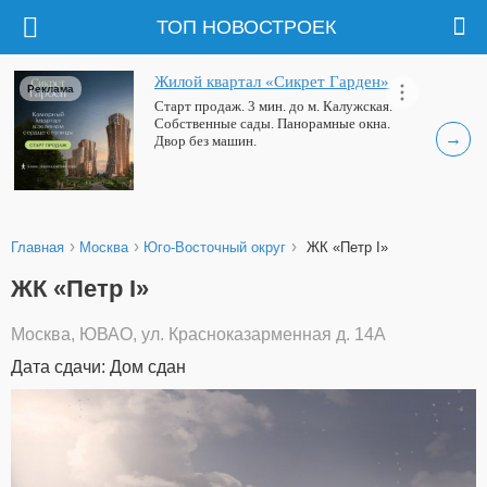
ТОП НОВОСТРОЕК
Жилой квартал «Сикрет Гарден»
Реклама
Старт продаж. 3 мин. до м. Калужская.
Собственные сады. Панорамные окна.
→
Двор без машин.
›
›
›
Главная
Москва
Юго-Восточный округ
ЖК «Петр I»
ЖК «Петр I»
Москва, ЮВАО, ул. Красноказарменная д. 14А
Дата сдачи: Дом сдан