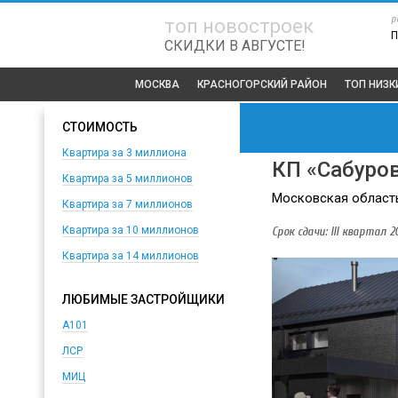
р
топ новостроек
П
СКИДКИ В АВГУСТЕ!
МОСКВА
КРАСНОГОРСКИЙ РАЙОН
ТОП
НИЗК
СТОИМОСТЬ
Квартира за 3 миллиона
КП «Сабуро
Квартира за 5 миллионов
Московская область
Квартира за 7 миллионов
Срок сдачи: III квартал 20
Квартира за 10 миллионов
Квартира за 14 миллионов
ЛЮБИМЫЕ ЗАСТРОЙЩИКИ
А101
ЛСР
МИЦ