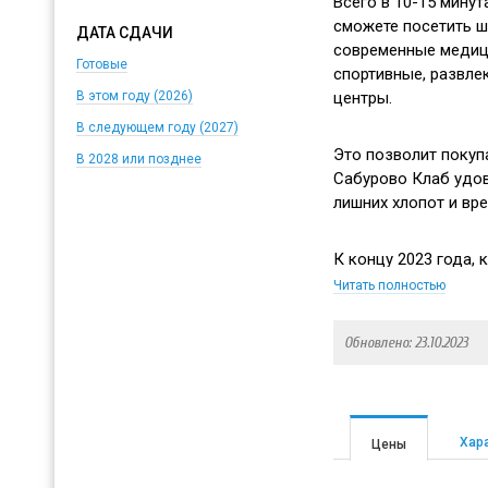
Всего в 10-15 минут
сможете посетить ш
ДАТА СДАЧИ
современные медици
Готовые
спортивные, развле
центры.
В этом году (2026)
В следующем году (2027)
Это позволит покуп
В 2028 или позднее
Сабурово Клаб удов
лишних хлопот и вре
К концу 2023 года,
еще более привлека
Читать полностью
ним откроется школа
на 253 места.
Обновлено: 23.10.2023
Хар
Цены