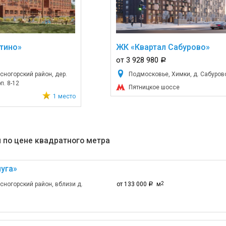
тино»
ЖК «Квартал Сабурово»
от 3 928 980
a
сногорский район, дер.
Подмосковье, Химки, д. Сабурово,
п. 8-12
Пятницкое шоссе
1 место
 по цене квадратного метра
уга»
сногорский район, вблизи д.
от 133 000
м
2
a