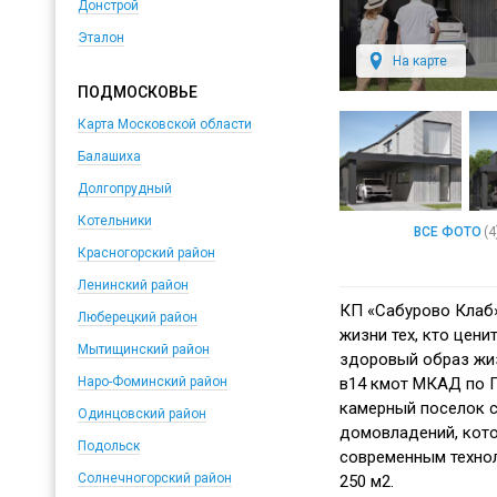
Донстрой
Эталон
На карте
ПОДМОСКОВЬЕ
Карта Московской области
Балашиха
Долгопрудный
Котельники
ВСЕ ФОТО
(4
Красногорский район
Ленинский район
КП «Сабурово Клаб»
Люберецкий район
жизни тех, кто цени
Мытищинский район
здоровый образ жи
в14 кмот МКАД по П
Наро-Фоминский район
камерный поселок с
Одинцовский район
домовладений, кот
Подольск
современным техно
Солнечногорский район
250 м2.