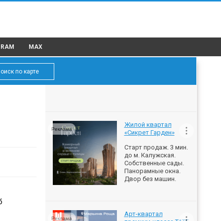
GRAM
MAX
оиск по карте
Жилой квартал
Реклама
«Сикрет Гарден»
Старт продаж. 3 мин.
до м. Калужская.
Собственные сады.
Панорамные окна.
Двор без машин.
б
Арт-квартал
Реклама