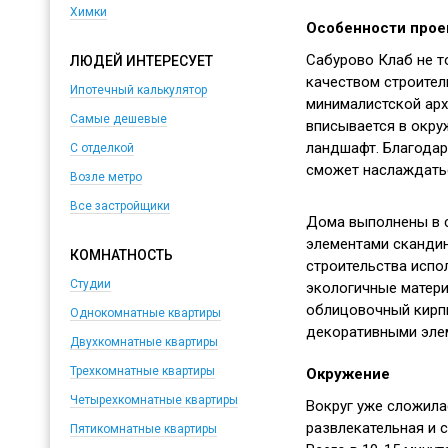
Химки
Особенности прое
Сабурово Клаб не 
ЛЮДЕЙ ИНТЕРЕСУЕТ
качеством строител
Ипотечный калькулятор
минималистской арх
Самые дешевые
вписывается в окр
ландшафт. Благодар
С отделкой
сможет наслаждать
Возле метро
Все застройщики
Дома выполнены в с
элементами скандин
КОМНАТНОСТЬ
строительства испо
Студии
экологичные матери
облицовочный кирп
Однокомнатные квартиры
декоративными эле
Двухкомнатные квартиры
Трехкомнатные квартиры
Окружение
Четырехкомнатные квартиры
Вокруг уже сложила
развлекательная и 
Пятикомнатные квартиры