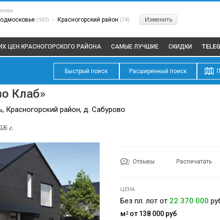
егион
одмосковье
Красногорский район
Изменить
(933)
>
(74)
ИХ ЦЕН КРАСНОГОРСКОГО РАЙОНА
САМЫЕ ЛУЧШИЕ
СКИДКИ
TELE
Быстрый поиск
Расширенный поиск
П
во Клаб»
, Красногорский район, д. Сабурово
26 г.
Отзывы
Распечатать
ЦЕНА
Без пл. лот от
22 370 000
ру
м
от 138 000
руб
2