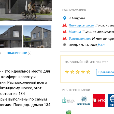
РАСПОЛОЖЕНИЕ
д. Сабурово
Пятницкое шоссе
, 11 мин. на 
Митино
, 11 мин. на транспорт
Волоколамская
, 14 мин. на тр
fsk.ru
Официальный сайт
)
ПЛАНИРОВКИ
(2)
НАРОДНЫЙ РЕЙТИНГ
что это?
 - это идеальное место для
Проголосо
т комфорт, красоту и
зни. Расположенный всего
ятницкому шоссе, этот
ИПОТЕЧНЫЕ БАНКИ
остоит из 134
орые выполнены по самым
логиям. Площадь домов 134-