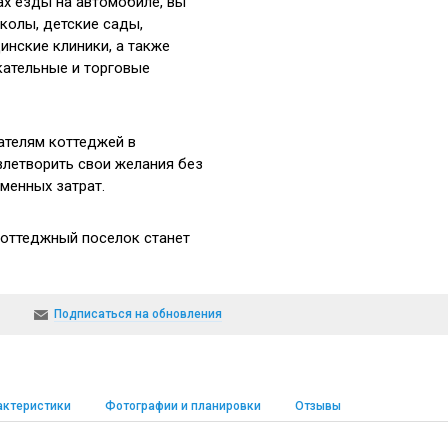
ах езды на автомобиле, вы
колы, детские сады,
нские клиники, а также
кательные и торговые
ателям коттеджей в
летворить свои желания без
менных затрат.
 коттеджный поселок станет
тельным, поскольку рядом с
 на 1100 мест и детский сад
Подписаться на обновления
актеристики
Фотографии и планировки
Отзывы