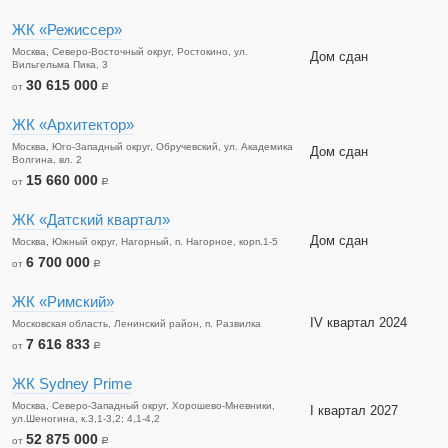
ЖК «Режиссер»
Москва, Северо-Восточный округ, Ростокино, ул.
Дом сдан
Вильгельма Пика, 3
30 615 000
от
a
ЖК «Архитектор»
Москва, Юго-Западный округ, Обручевский, ул. Академика
Дом сдан
Волгина, вл. 2
15 660 000
от
a
ЖК «Датский квартал»
Дом сдан
Москва, Южный округ, Нагорный, п. Нагорное, корп.1-5
6 700 000
от
a
ЖК «Римский»
IV квартал 2024
Московская область, Ленинский район, п. Развилка
7 616 833
от
a
ЖК Sydney Prime
Москва, Северо-Западный округ, Хорошево-Мневники,
I квартал 2027
ул.Шеногина, к.3,1-3,2; 4,1-4,2
52 875 000
от
a