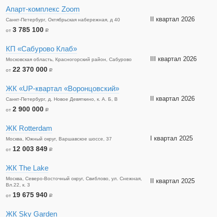
Апарт-комплекс Zoom
II квартал 2026
Санкт-Петербург, Октябрьская набережная, д 40
3 785 100
от
a
КП «Сабурово Клаб»
III квартал 2026
Московская область, Красногорский район, Сабурово
22 370 000
от
a
ЖК «UP-квартал «Воронцовский»
II квартал 2026
Санкт-Петербург, д. Новое Девяткино, к. А. Б, В
2 900 000
от
a
ЖК Rotterdam
I квартал 2025
Москва, Южный округ, Варшавское шоссе, 37
12 003 849
от
a
ЖК The Lake
Москва, Северо-Восточный округ, Свиблово, ул. Снежная,
II квартал 2025
Вл.22, к. 3
19 675 940
от
a
ЖК Sky Garden