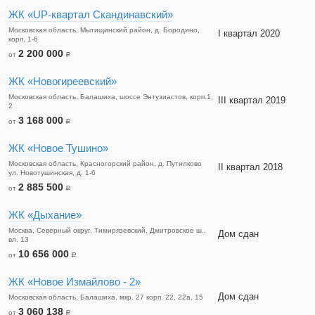
ЖК «UP-квартал Скандинавский»
Московская область, Мытищинский район, д. Бородино,
I квартал 2020
корп. 1-6
2 200 000
от
a
ЖК «Новогиреевский»
Московская область, Балашиха, шоссе Энтузиастов, корп.1,
III квартал 2019
2
3 168 000
от
a
ЖК «Новое Тушино»
Московская область, Красногорский район, д. Путилково
II квартал 2018
ул. Новотушинская, д. 1-6
2 885 500
от
a
ЖК «Дыхание»
Москва, Северный округ, Тимирязевский, Дмитровское ш.,
Дом сдан
вл. 13
10 656 000
от
a
ЖК «Новое Измайлово - 2»
Дом сдан
Московская область, Балашиха, мкр. 27 корп. 22, 22а, 15
3 060 138
от
a