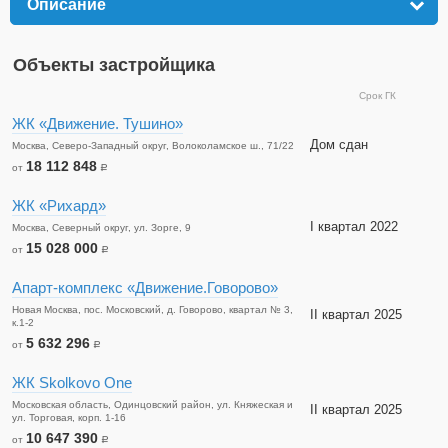
Описание
click to expand contents
Объекты застройщика
Срок ГК
ЖК «Движение. Тушино»
Дом сдан
Москва, Северо-Западный округ, Волоколамское ш., 71/22
18 112 848
от
a
ЖК «Рихард»
I квартал 2022
Москва, Северный округ, ул. Зорге, 9
15 028 000
от
a
Апарт-комплекс «Движение.Говорово»
Новая Москва, пос. Московский, д. Говорово, квартал № 3,
II квартал 2025
к.1-2
5 632 296
от
a
ЖК Skolkovo One
Московская область, Одинцовский район, ул. Княжеская и
II квартал 2025
ул. Торговая, корп. 1-16
10 647 390
от
a