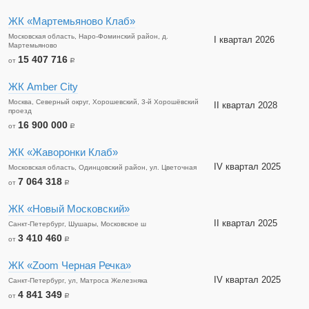
ЖК «Мартемьяново Клаб»
Московская область, Наро-Фоминский район, д.
I квартал 2026
Мартемьяново
15 407 716
от
a
ЖК Amber City
Москва, Северный округ, Хорошевский, 3-й Хорошёвский
II квартал 2028
проезд
16 900 000
от
a
ЖК «Жаворонки Клаб»
IV квартал 2025
Московская область, Одинцовский район, ул. Цветочная
7 064 318
от
a
ЖК «Новый Московский»
II квартал 2025
Санкт-Петербург, Шушары, Московское ш
3 410 460
от
a
ЖК «Zoom Черная Речка»
IV квартал 2025
Санкт-Петербург, ул, Матроса Железняка
4 841 349
от
a