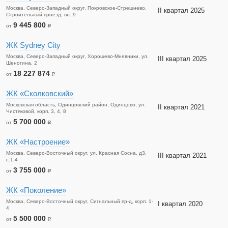
Москва, Северо-Западный округ, Покровское-Стрешнево,
II квартал 2025
Строительный проезд, вл. 9
9 445 800
от
a
ЖК Sydney City
Москва, Северо-Западный округ, Хорошево-Мневники, ул.
III квартал 2025
Шеногина, 2
18 227 874
от
a
ЖК «Сколковский»
Московская область, Одинцовский район, Одинцово, ул.
II квартал 2021
Чистяковой, корп. 3, 4, 8
5 700 000
от
a
ЖК «Настроение»
Москва, Северо-Восточный округ, ул. Красная Сосна, д3,
III квартал 2021
с.1-4
3 755 000
от
a
ЖК «Поколение»
Москва, Северо-Восточный округ, Сигнальный пр-д, корп. 1-
I квартал 2020
4
5 500 000
от
a