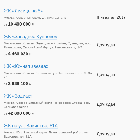
ЖК «Лисицына 5»
II квартал 2017
Москва, Северный округ, ул. Лисицына, 5
10 400 000
от
a
ЖК «Западное Кунцево»
Московская область, Одинцовский район, Одинцово, пос.
Дом сдан
Ромашково, Европейский б-р, ул. Никольская, д. 1-7
4 466 020
от
a
ЖК «Южная звезда»
Московская область, Балашиха, ул. Твардовского, д. 9, 9а,
Дом сдан
9б
2 638 100
от
a
ЖК «Зодиак»
Москва, Северо-Западный округ, Покровское-Стрешнево,
Дом сдан
Сосновая аллея, 1
42 600 000
от
a
ЖК на ул. Вавилова, 81А
Москва, Юго-Западный округ, Ломоносовский район, ул.
Дом сдан
Вавилова, вл. 81А