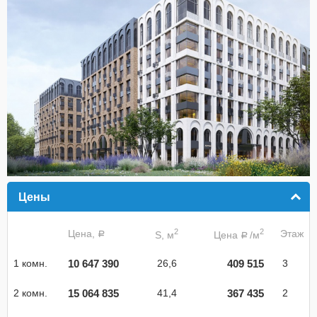
Цены
click to collapse contents
2
2
Цена,
Этаж
S, м
Цена
/м
a
a
10 647 390
409 515
1 комн.
26,6
3
15 064 835
367 435
2 комн.
41,4
2