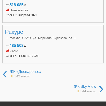
518 085
от
a
Аминьевская
Срок ГК: I квартал 2029
Ракурс
Москва, СЗАО, ул. Маршала Бирюзова, вл. 1
485 508
от
a
Зорге
Срок ГК: III квартал 2028
‹
ЖК «Деснаречье»
342 место
›
ЖК Sky View
344 место