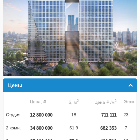
Цены
click to collapse contents
2
2
Цена,
Этаж
S, м
Цена
/м
a
a
12 800 000
711 111
Студия
18
23
34 800 000
682 353
2 комн.
51,9
7