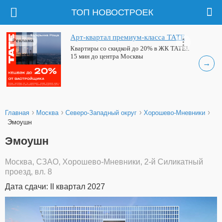
ТОП НОВОСТРОЕК
Арт-квартал премиум-класса ТАТЕ
Реклама
Квартиры со скидкой до 20% в ЖК ТАТЕ!.
15 мин до центра Москвы
→
›
›
›
›
Главная
Москва
Северо-Западный округ
Хорошево-Мневники
Эмоушн
Эмоушн
Москва, СЗАО, Хорошево-Мневники, 2-й Силикатный
проезд, вл. 8
Дата сдачи: II квартал 2027