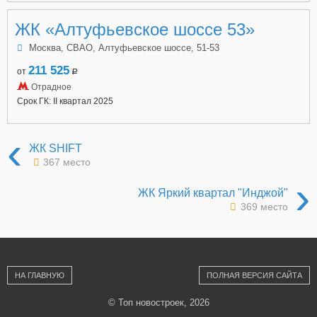
ЖК «Алтуфьевское шоссе 53»
Москва, СВАО, Алтуфьевское шоссе, 51-53
211 525
от
a
Отрадное
Срок ГК: II квартал 2025
‹
ЖК SHIFT
367 место
›
ЖК Яркий квартал "Инджой"
369 место
НА ГЛАВНУЮ
ПОЛНАЯ ВЕРСИЯ САЙТА
© Топ новостроек, 2026