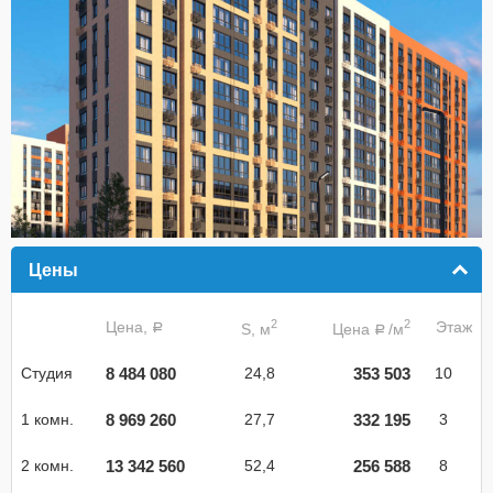
Цены
click to collapse contents
2
2
Цена,
Этаж
S, м
Цена
/м
a
a
8 484 080
353 503
Студия
24,8
10
8 969 260
332 195
1 комн.
27,7
3
13 342 560
256 588
2 комн.
52,4
8